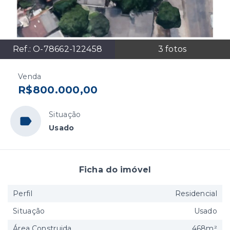
Ref.:
O-78662-122458
3
fotos
Venda
R$800.000,00
Situação
Usado
Ficha do imóvel
Perfil
Residencial
Situação
Usado
Área Construida
468m²