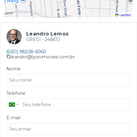
Leaflet
Leandro Lemos
CRECI -
24667J
(51) 98228-6060
leandro@lyonimoveis.com.br
Nome
Telefone
E-mail