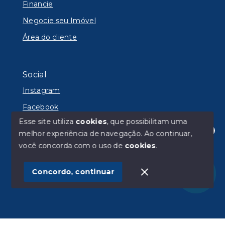
Financie
Negocie seu Imóvel
Área do cliente
Social
Instagram
Facebook
Esse site utiliza
cookies
, que possibilitam uma
melhor experiência de navegação.
Ao continuar,
Olá! Estamos disponíveis para te ajudar.
você concorda com o uso de
cookies
.
© Copyright 2026 - Lyon Imóveis - Todos os direitos
reservados
Concordo, continuar
SITE PARA IMOBILIARIA