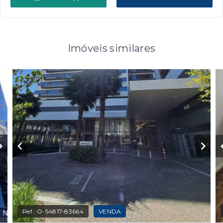
Imóveis similares
Ref.:
O-54817-83664
VENDA