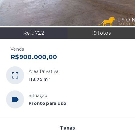
Ref.:
722
19
fotos
Venda
R$900.000,00
Área Privativa
113,75 m²
Situação
Pronto para uso
Taxas