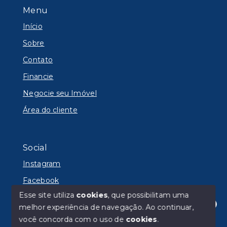
Menu
Início
Sobre
Contato
Financie
Negocie seu Imóvel
Área do cliente
Social
Instagram
Facebook
Esse site utiliza
cookies
, que possibilitam uma
melhor experiência de navegação.
Ao continuar,
Olá! Estamos disponíveis para te ajudar.
você concorda com o uso de
cookies
.
© Copyright 2026 - Lyon Imóveis - Todos os direitos