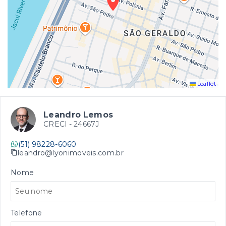
Leaflet
Leandro Lemos
CRECI -
24667J
(51) 98228-6060
leandro@lyonimoveis.com.br
Nome
Telefone