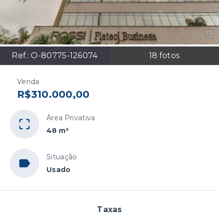
Ref.:
O-80775-126074
18
fotos
Venda
R$310.000,00
Área Privativa
48 m²
Situação
Usado
Taxas