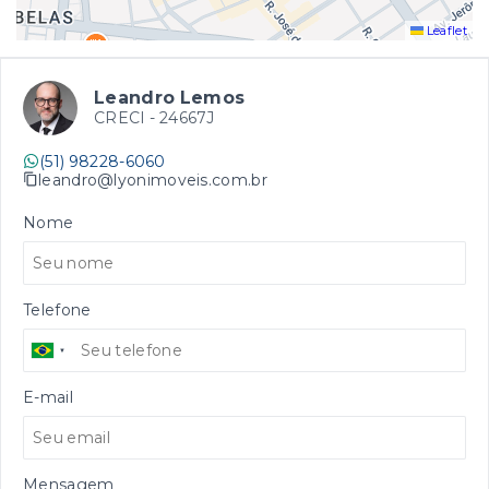
Leaflet
Leandro Lemos
CRECI -
24667J
(51) 98228-6060
leandro@lyonimoveis.com.br
Nome
Telefone
E-mail
Mensagem