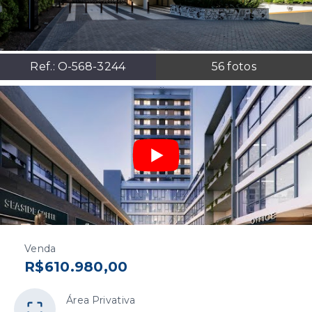
Ref.:
O-568-3244
56
fotos
Venda
R$610.980,00
Área Privativa