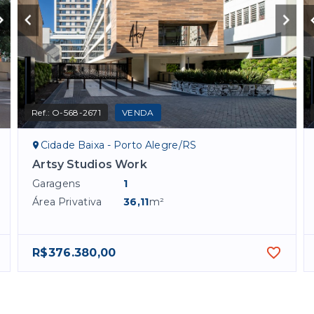
Ref.:
O-568-2671
VENDA
Cidade Baixa - Porto Alegre/RS
Artsy Studios Work
Garagens
1
Área Privativa
36,11
m²
R$376.380,00