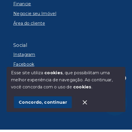
Financie
Negocie seu Imóvel
Área do cliente
Social
Instagram
Facebook
Esse site utiliza
cookies
, que possibilitam uma
melhor experiência de navegação.
Ao continuar,
Olá! Estamos disponíveis para te ajudar.
você concorda com o uso de
cookies
.
© Copyright 2026 - Lyon Imóveis - Todos os direitos
reservados
Concordo, continuar
SITE PARA IMOBILIARIA