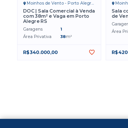
Moinhos de Vento - Porto Alegre/RS
Moinho
DOC | Sala Comercial à Venda
Sala c
com 38m² e Vaga em Porto
de Ven
Alegre RS
Garage
Garagens
1
Área Pri
Área Privativa
38
m²
R$340.000,00
R$420