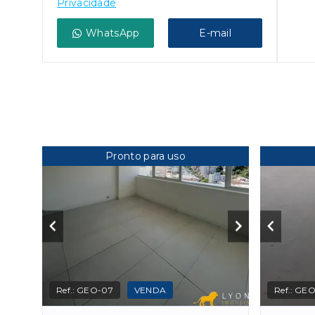
Privacidade
WhatsApp
E-mail
Pronto para uso
Ref.:
GEO-07
VENDA
Ref.:
GEO