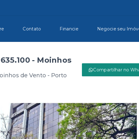
re
Contato
Financie
Negocie seu Imóv
.635.100 - Moinhos
Compartilhar no Wh
oinhos de Vento - Porto