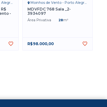
egre/RS
Moinhos de Vento - Porto Alegre/RS
r R$
MDVFDC 768 Sala _2-
ento -
3934097
Área Privativa
28
m²
R$98.000,00