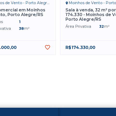
s de Vento - Porto Alegre/RS
Moinhos de Vento - Porto Al
omercial em Moinhos
Sala à venda, 32 m² po
to, Porto Alegre/RS
174.330 - Moinhos de V
Porto Alegre/RS
ns
1
Área Privativa
32
m²
vativa
38
m²
.000,00
R$174.330,00