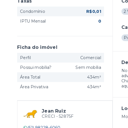
Taxas
C
Condomínio
R$0,01
2
IPTU Mensal
0
Ca
Po
Ficha do imóvel
Perfil
Comercial
De
Possui mobília?
Sem mobília
No 
adv
Área Total
434m²
Cha
aqu
Área Privativa
434m²
Lo
Jean Ruiz
CRECI -
52875F
Moi
(51) 98228-6060