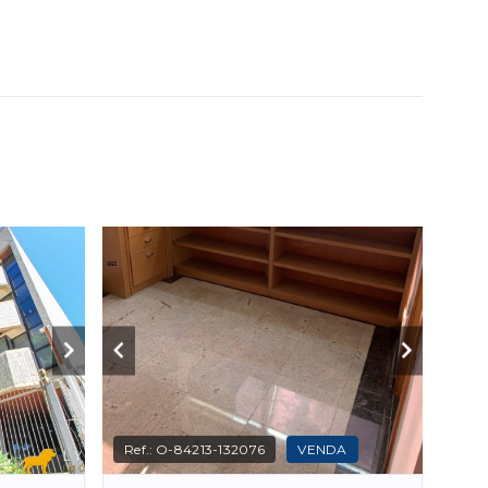
Ref.:
O-84213-132076
VENDA