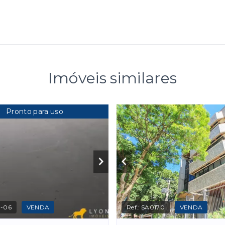
Imóveis similares
Pronto para uso
-06
VENDA
Ref.:
SA0170
VENDA