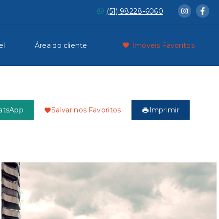
(51) 98228-6060
el
Área do cliente
Imóveis Favoritos
atsApp
Salvar nos Favoritos
Imprimir