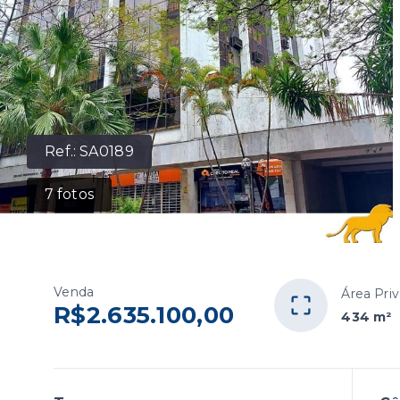
Ref.:
SA0189
7
fotos
Venda
Área Priv
R$2.635.100,00
434 m²