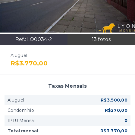
Ref.:
LO0034-2
13
fotos
Aluguel
R$3.770,00
Taxas Mensais
Aluguel
R$3.500,00
Condomínio
R$270,00
IPTU Mensal
0
Total mensal
R$3.770,00