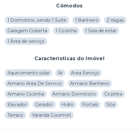
Cômodos
1 Dormitório, sendo 1 Suíte
1 Banheiro
2 Vagas
Garagem Coberta
1 Cozinha
1 Sala de estar
1 Área de serviço
Características do Imóvel
Aquecimento solar
Ar
Area Serviço
Armario Area De Servico
Armario Banheiro
Armario Cozinha
Armario Dormitorio
Cozinha
Elevador
Gerador
Hidro
Portais
Site
Terraco
Varanda Gourmet