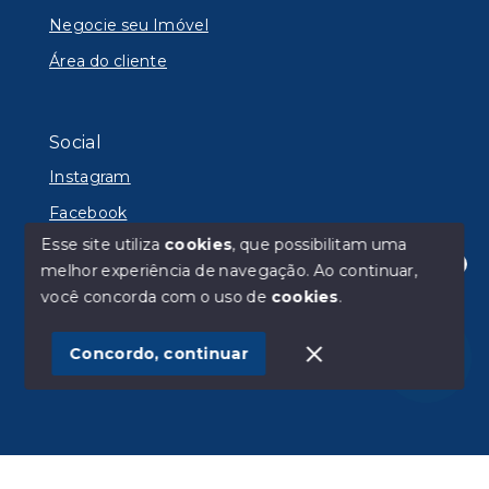
Negocie seu Imóvel
Área do cliente
Social
Instagram
Facebook
Esse site utiliza
cookies
, que possibilitam uma
melhor experiência de navegação.
Ao continuar,
Olá! Estamos disponíveis para te ajudar.
você concorda com o uso de
cookies
.
© Copyright 2026 - Lyon Imóveis - Todos os direitos
reservados
Concordo, continuar
SITE PARA IMOBILIARIA
Início
Histórico
Favoritos