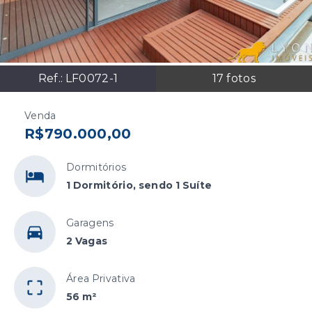
Ref.:
LF0072-1
17
fotos
Venda
R$790.000,00
Dormitórios
1 Dormitório, sendo 1 Suíte
Garagens
2 Vagas
Área Privativa
56 m²