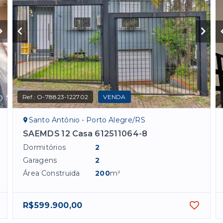
Ref.:
O-78823-122702
VENDA
Santo Antônio - Porto Alegre/RS
SAEMDS 12 Casa 612511064-8
Dormitórios
2
Garagens
2
Área Construida
200
m²
R$599.900,00