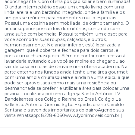
aconchegante. Com ótima posição solar e bem iluminada!
O andar intermediário possui um amplo living com uma
linda lareira e um barzinho integrado, onde a família e os
amigos se reúnem para momentos muito especiais.
Possui uma cozinha semimobiliada, de ótimo tamanho. O
andar superior possui dois dormitórios, contando com
uma suíte com banheira. Possui também, um closet para
você acomodar suas roupas, calçados, e outros,
harmoniosamente. No andar inferior, está localizada a
garagem, que é coberta e fechada para dois carros, e
possui uma churrasqueira. Além de contar com acesso à
lavanderia evitando que você se molhe ao chegar ou ao
sair de casa em dias de chuva e uma ótima academia. Na
parte externa nos fundos ainda tenho uma área gourmet
com uma ampla churrasqueira e ainda há uma edícula que
pode ser aproveitada como mais uma residência ou
desmanchada se preferir e utilizar a área para colocar uma
piscina. Localizada próximo a Igreja Santo Antônio, TV
Bandeirantes, aos Colégio Rainha do Brasil, Colégio La
Salle Sto. Antônio, Grêmio Sgto. Expedicionário Geraldo
Santana e a avenidas importantes do bairroAgende sua
visita!Whatsapp: 8228-6060www.lyonimoveis.com.br |