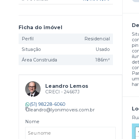
De
Ficha do imóvel
Sit
Perfil
Residencial
co
pin
Situação
Usado
com
ilu
Área Construida
186m²
det
con
Par
um 
har
Leandro Lemos
CRECI -
24667J
(51) 98228-6060
Lo
leandro@lyonimoveis.com.br
Rua
Nome