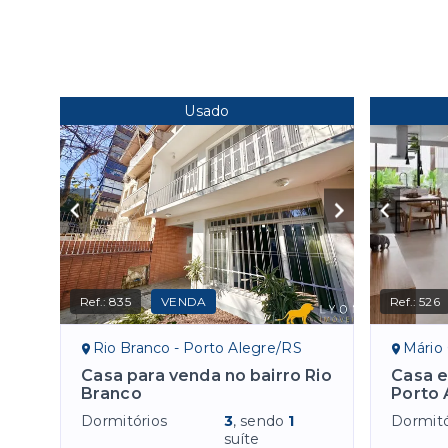
Usado
Ref.:
835
VENDA
Ref.:
526
Rio Branco - Porto Alegre/RS
Mário 
Casa para venda no bairro Rio
Casa e
Branco
Porto 
Dormitórios
3
, sendo
1
Dormitó
suíte