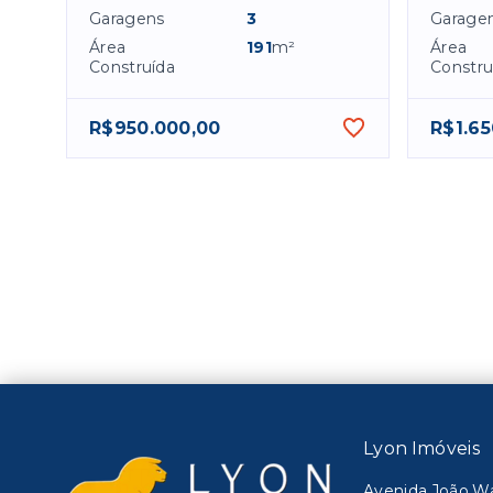
Garagens
3
Garage
Área
191
m²
Área
Construída
Constru
R$950.000,00
R$1.65
Lyon Imóveis
Avenida João Wal