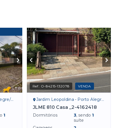
Ref.:
O-84215-132078
VENDA
gre/RS
Jardim Leopoldina - Porto Alegre/RS
JLME 810 Casa _2-4162418
do
1
Dormitórios
3
, sendo
1
suíte
Garagens
2