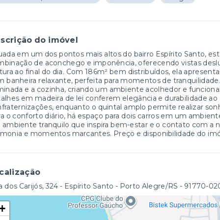
scrição do imóvel
uada em um dos pontos mais altos do bairro Espírito Santo, es
mbinação de aconchego e imponência, oferecendo vistas des
tura ao final do dia. Com 186m² bem distribuídos, ela apresent
 banheira relaxante, perfeita para momentos de tranquilidade
minada e a cozinha, criando um ambiente acolhedor e funcion
alhes em madeira de lei conferem elegância e durabilidade ao
fraternizações, enquanto o quintal amplo permite realizar son
a o conforto diário, há espaço para dois carros em um ambien
ambiente tranquilo que inspira bem-estar e o contato com a na
monia e momentos marcantes. Preço e disponibilidade do imóve
calização
 dos Carijós, 324 - Espírito Santo - Porto Alegre/RS
- 91770-02
+