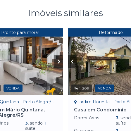
Imóveis similares
Pronto para morar
Reformado
VENDA
Ref.:
209
VENDA
Quintana - Porto Alegre/RS
Jardim Floresta - Porto Ale
m Mário Quintana,
Casa em Condomínio
Alegre/RS
Dormitórios
3
, sen
rios
3
, sendo
1
suíte
suíte
Garagens
2