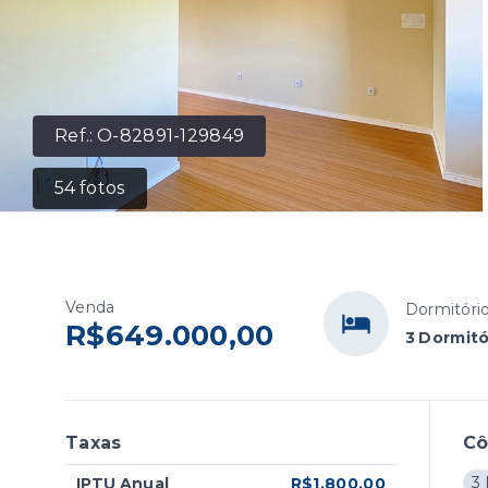
Ref.:
O-82891-129849
54
fotos
Venda
Dormitóri
R$649.000,00
3 Dormitó
Taxas
C
3 
IPTU Anual
R$1.800,00