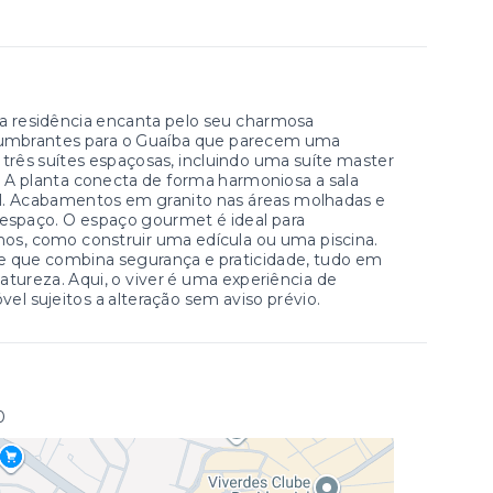
ta residência encanta pelo seu charmosa
lumbrantes para o Guaíba que parecem uma
a três suítes espaçosas, incluindo uma suíte master
. A planta conecta de forma harmoniosa a sala
al. Acabamentos em granito nas áreas molhadas e
 espaço. O espaço gourmet é ideal para
hos, como construir uma edícula ou uma piscina.
te que combina segurança e praticidade, tudo em
tureza. Aqui, o viver é uma experiência de
l sujeitos a alteração sem aviso prévio.
0