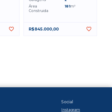
Área
181
m²
Construida
R$845.000,00
Social
Instagram