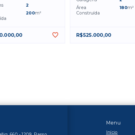
ns
2
Área
180
m²
200
m²
Construída
ída
0.000,00
R$525.000,00
Menu
Início
lig, 660 - 1209, Passo