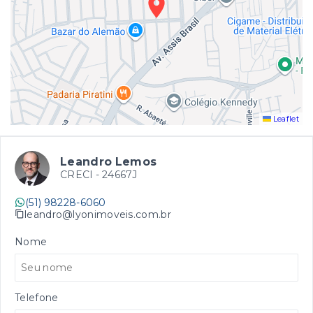
Leaflet
Leandro Lemos
CRECI -
24667J
(51) 98228-6060
leandro@lyonimoveis.com.br
Nome
Telefone