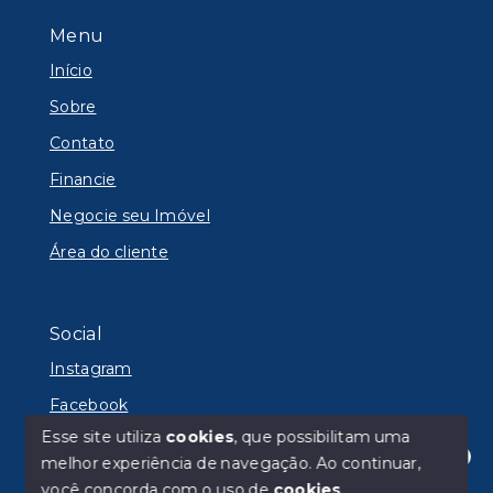
Menu
Início
Sobre
Contato
Financie
Negocie seu Imóvel
Área do cliente
Social
Instagram
Facebook
Esse site utiliza
cookies
, que possibilitam uma
melhor experiência de navegação.
Ao continuar,
Olá! Estamos disponíveis para te ajudar.
você concorda com o uso de
cookies
.