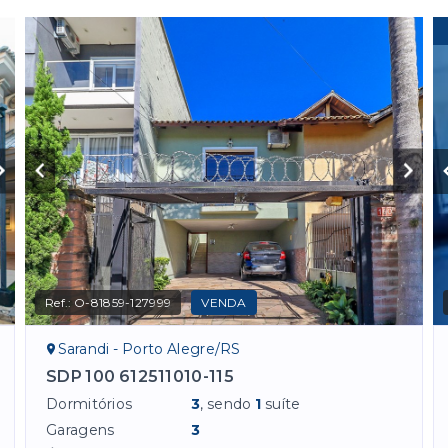
Ref.:
O-81859-127999
VENDA
Sarandi - Porto Alegre/RS
SDP 100 612511010-115
Dormitórios
3
, sendo
1
suíte
Garagens
3