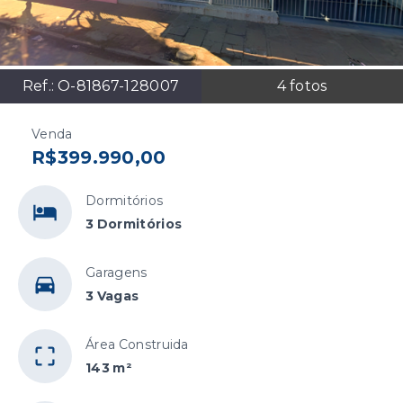
Ref.:
O-81867-128007
4
fotos
Venda
R$399.990,00
Dormitórios
3 Dormitórios
Garagens
3 Vagas
Área Construida
143 m²