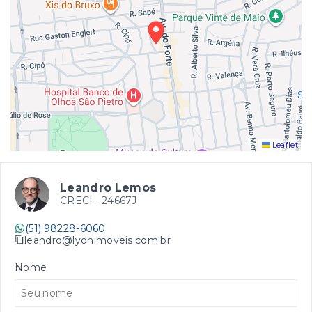
Leaflet
Leandro Lemos
CRECI -
24667J
(51) 98228-6060
leandro@lyonimoveis.com.br
Nome