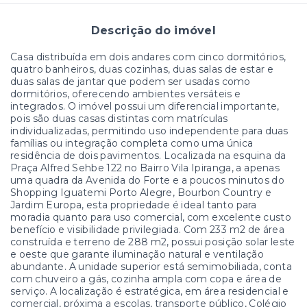
Descrição do imóvel
Casa distribuída em dois andares com cinco dormitórios,
quatro banheiros, duas cozinhas, duas salas de estar e
duas salas de jantar que podem ser usadas como
dormitórios, oferecendo ambientes versáteis e
integrados. O imóvel possui um diferencial importante,
pois são duas casas distintas com matrículas
individualizadas, permitindo uso independente para duas
famílias ou integração completa como uma única
residência de dois pavimentos. Localizada na esquina da
Praça Alfred Sehbe 122 no Bairro Vila Ipiranga, a apenas
uma quadra da Avenida do Forte e a poucos minutos do
Shopping Iguatemi Porto Alegre, Bourbon Country e
Jardim Europa, esta propriedade é ideal tanto para
moradia quanto para uso comercial, com excelente custo
benefício e visibilidade privilegiada. Com 233 m2 de área
construída e terreno de 288 m2, possui posição solar leste
e oeste que garante iluminação natural e ventilação
abundante. A unidade superior está semimobiliada, conta
com chuveiro a gás, cozinha ampla com copa e área de
serviço. A localização é estratégica, em área residencial e
comercial, próxima a escolas, transporte público, Colégio