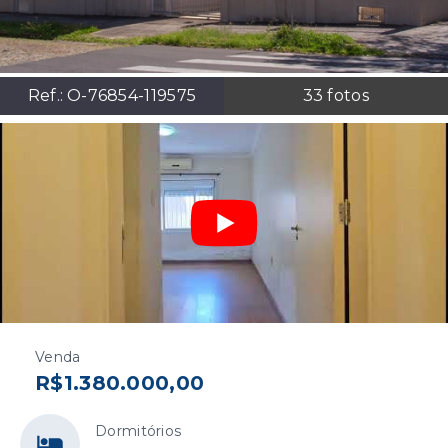
Ref.:
O-76854-119575
33
fotos
Venda
R$1.380.000,00
Dormitórios