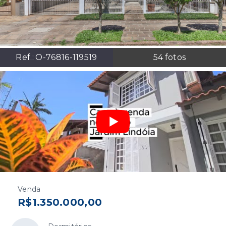
Ref.:
O-76816-119519
54
fotos
Venda
R$1.350.000,00