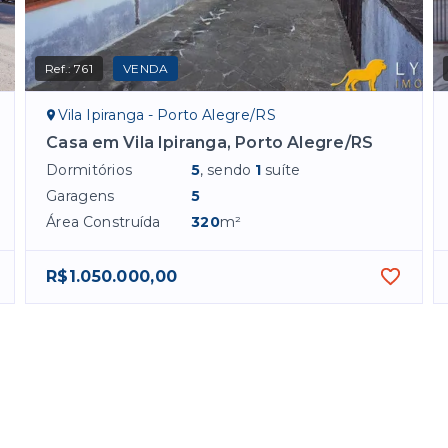
Ref.:
761
VENDA
Vila Ipiranga - Porto Alegre/RS
Casa em Vila Ipiranga, Porto Alegre/RS
Dormitórios
5
, sendo
1
suíte
Garagens
5
Área Construída
320
m²
R$1.050.000,00