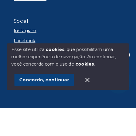
Social
Instagram
Facebook
Esse site utiliza
cookies
, que possibilitam uma
melhor experiência de navegação.
Ao continuar,
Olá! Estamos disponíveis para te ajudar.
você concorda com o uso de
cookies
.
© Copyright 2026 - Lyon Imóveis - Todos os direitos
reservados
Concordo, continuar
SITE PARA IMOBILIARIA
Início
Histórico
Favoritos