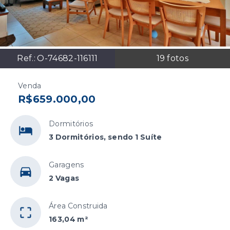
Ref.:
O-74682-116111
19
fotos
Venda
R$659.000,00
Dormitórios
3 Dormitórios, sendo 1 Suíte
Garagens
2 Vagas
Área Construida
163,04 m²