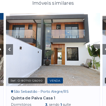
Imóveis similares
Ref.:
O-80793-126090
VENDA
São Sebastião - Porto Alegre/RS
Quinta de Paiva Casa 1
Dormitórios
3
, sendo
1
suíte