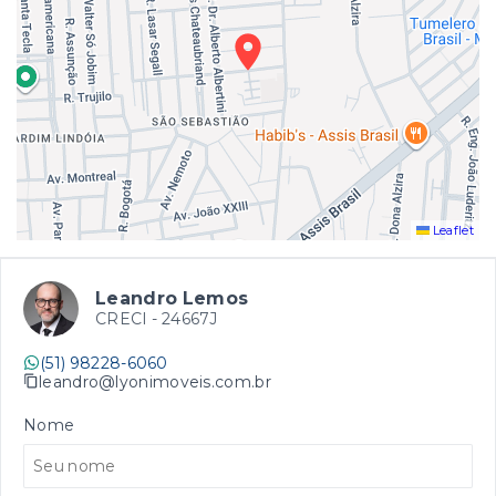
Leaflet
Leandro Lemos
CRECI -
24667J
(51) 98228-6060
leandro@lyonimoveis.com.br
Nome