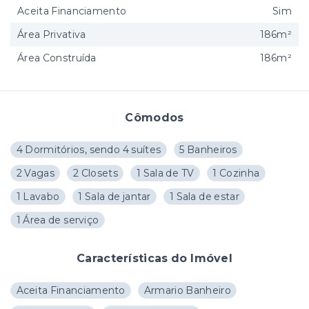
Aceita Financiamento
Sim
Área Privativa
186m²
Área Construída
186m²
Cômodos
4 Dormitórios, sendo 4 suítes
5 Banheiros
2 Vagas
2 Closets
1 Sala de TV
1 Cozinha
1 Lavabo
1 Sala de jantar
1 Sala de estar
1 Área de serviço
Características do Imóvel
Aceita Financiamento
Armario Banheiro