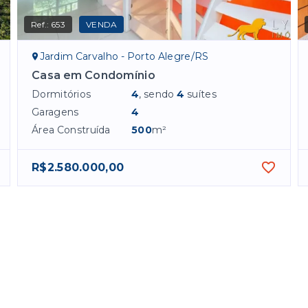
Ref.:
653
VENDA
Jardim Carvalho - Porto Alegre/RS
Casa em Condomínio
Dormitórios
4
, sendo
4
suítes
Garagens
4
Área Construída
500
m²
R$2.580.000,00