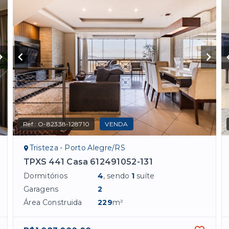
Ref.:
O-82338-128710
VENDA
Tristeza - Porto Alegre/RS
TPXS 441 Casa 612491052-131
Dormitórios
4
, sendo
1
suíte
Garagens
2
Área Construida
229
m²