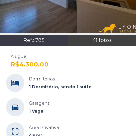
Ref.:
785
41
fotos
Aluguel
R$4.300,00
Dormitórios
1 Dormitório, sendo 1 suíte
Garagens
1 Vaga
Área Privativa
43 m²