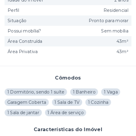
Idade do imóvel
2 anos
Perfil
Residencial
Situação
Pronto para morar
Possui mobília?
Sem mobília
Área Construída
43m²
Área Privativa
43m²
Cômodos
1 Dormitório, sendo 1 suíte
1 Banheiro
1 Vaga
Garagem Coberta
1 Sala de TV
1 Cozinha
1 Sala de jantar
1 Área de serviço
Características do Imóvel