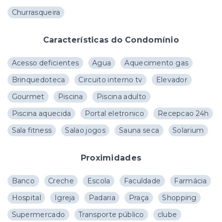
Churrasqueira
Características do Condomínio
Acesso deficientes
Agua
Aquecimento gas
Brinquedoteca
Circuito interno tv
Elevador
Gourmet
Piscina
Piscina adulto
Piscina aquecida
Portal eletronico
Recepcao 24h
Sala fitness
Salao jogos
Sauna seca
Solarium
Proximidades
Banco
Creche
Escola
Faculdade
Farmácia
Hospital
Igreja
Padaria
Praça
Shopping
Supermercado
Transporte público
clube