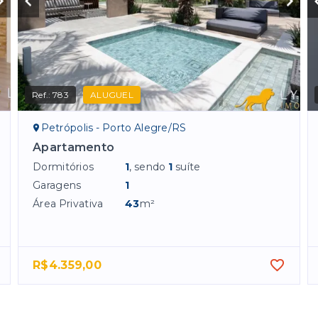
Ref.:
783
ALUGUEL
Petrópolis - Porto Alegre/RS
Apartamento
Dormitórios
1
, sendo
1
suíte
Garagens
1
Área Privativa
43
m²
R$4.359,00