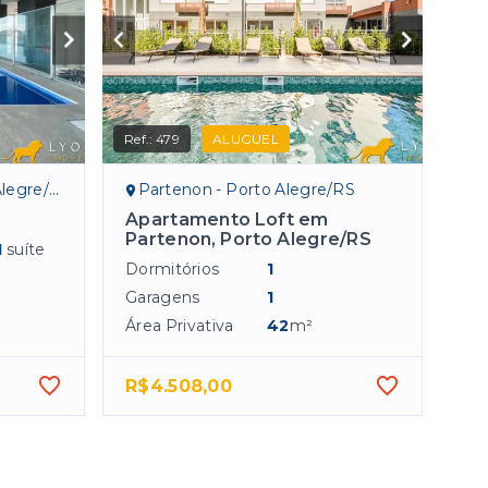
Ref.:
479
ALUGUEL
egre/RS
Partenon - Porto Alegre/RS
Apartamento Loft em
Partenon, Porto Alegre/RS
1
suíte
Dormitórios
1
Garagens
1
Área Privativa
42
m²
R$4.508,00