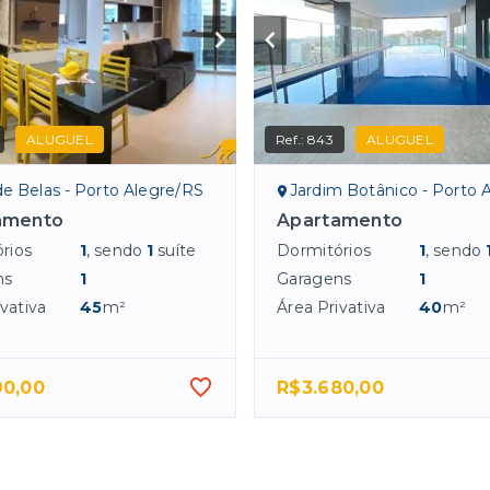
ALUGUEL
Ref.:
843
ALUGUEL
de Belas - Porto Alegre/RS
Jardim Botânico - Porto Al
amento
Apartamento
rios
1
, sendo
1
suíte
Dormitórios
1
, sendo
ns
1
Garagens
1
vativa
45
m²
Área Privativa
40
m²
90,00
R$3.680,00