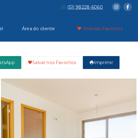
(51) 98228-6060
el
Área do cliente
Imóveis Favoritos
atsApp
Salvar nos Favoritos
Imprimir