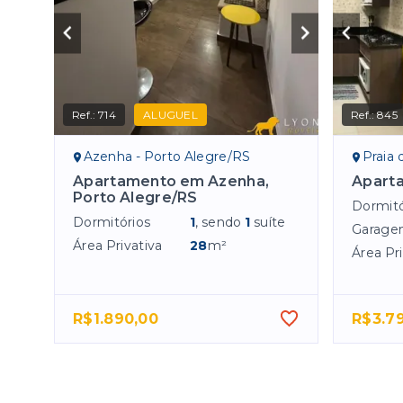
Ref.:
714
ALUGUEL
Ref.:
845
Azenha - Porto Alegre/RS
Praia 
Apartamento em Azenha,
Apart
Porto Alegre/RS
Dormitó
Dormitórios
1
, sendo
1
suíte
Garage
Área Privativa
28
m²
Área Pri
R$1.890,00
R$3.7