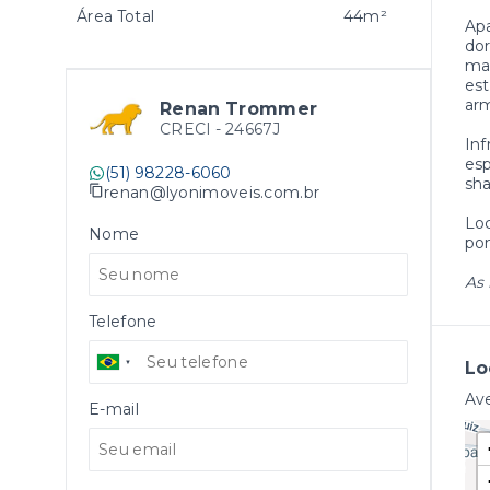
Área Total
44m²
Apa
dor
mai
est
arm
Renan Trommer
CRECI -
24667J
Inf
esp
(51) 98228-6060
sha
renan@lyonimoveis.com.br
Loc
Nome
pon
As 
Telefone
Lo
Ave
E-mail