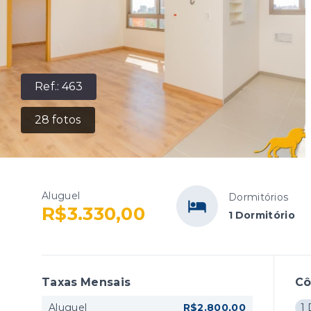
Ref.:
463
28
fotos
Aluguel
Dormitórios
R$3.330,00
1 Dormitório
Taxas Mensais
C
Aluguel
R$2.800,00
1