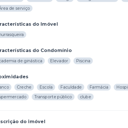
Área de serviço
racterísticas do Imóvel
hurrasqueira
racterísticas do Condomínio
cademia de ginástica
Elevador
Piscina
oximidades
anco
Creche
Escola
Faculdade
Farmácia
Hospi
upermercado
Transporte público
clube
scrição do imóvel