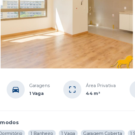
Garagens
Área Privativa
1 Vaga
44 m²
ômodos
 Dormitório
1 Banheiro
1 Vaga
Garagem Coberta
1 