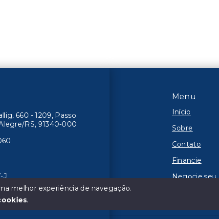
Menu
Início
lig, 660 - 1209, Passo
o Alegre/RS, 91340-000
Sobre
060
Contato
Financie
-J
Negocie seu
 uma melhor experiência de navegação.
Área do clien
cookies
.