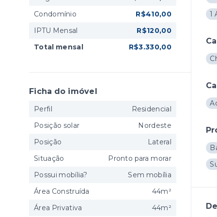
Condomínio
R$410,00
1 
IPTU Mensal
R$120,00
Ca
Total mensal
R$3.330,00
C
Ca
Ficha do imóvel
A
Perfil
Residencial
Posição solar
Nordeste
Pr
Posição
Lateral
B
Situação
Pronto para morar
S
Possui mobília?
Sem mobília
Área Construída
44m²
De
Área Privativa
44m²