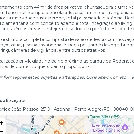
rtamento com 44m² de área privativa, churrasqueira e uma v
mitório muito amplo e ensolarado, piso laminado. Living para d
or luminosidade, vista perene, total privacidade e silêncio. Ba
ilo americana com conceito aberto e total integração ao living
ários aéreos novos, azulejos e piso frio em perfeito estado de
raestrutura completa composta de salão de festas com espaço g
aço salud, piscina, lavanderia, espaço pet, jardim lounge, brin
ring, câmeras de vigilância, entre outros atrativos.
alização privilegiada no bairro próximo ao parque da Redenção
tos de comércio que o bairro proporciona.
informações estão sujeitas a alterações. Consulte o corretor r
calização
nida João Pessoa, 2510 - Azenha - Porto Alegre/RS
- 90040-0
+
−