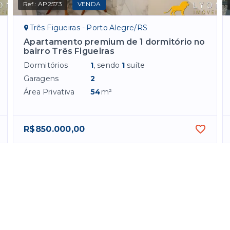
Ref.:
AP2573
VENDA
Três Figueiras - Porto Alegre/RS
Apartamento premium de 1 dormitório no
bairro Três Figueiras
Dormitórios
1
, sendo
1
suíte
Garagens
2
Área Privativa
54
m²
R$850.000,00