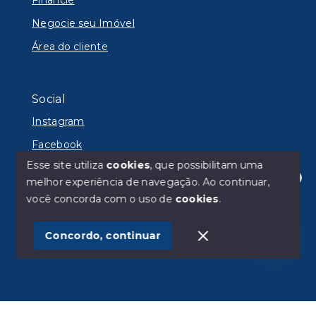
Negocie seu Imóvel
Área do cliente
Social
Instagram
Facebook
Esse site utiliza
cookies
, que possibilitam uma
melhor experiência de navegação.
Ao continuar,
Olá! Estamos disponíveis para te ajudar.
você concorda com o uso de
cookies
.
© Copyright 2026 - Lyon Imóveis - Todos os direitos
reservados
Concordo, continuar
SITE PARA IMOBILIARIA