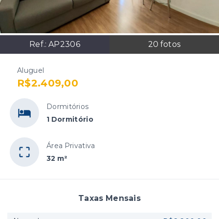
Ref.:
AP2306
20
fotos
Aluguel
R$2.409,00
Dormitórios
1 Dormitório
Área Privativa
32 m²
Taxas Mensais