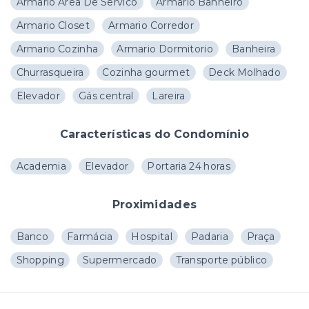
Armario Area De Servico
Armario Banheiro
Armario Closet
Armario Corredor
Armario Cozinha
Armario Dormitorio
Banheira
Churrasqueira
Cozinha gourmet
Deck Molhado
Elevador
Gás central
Lareira
Características do Condomínio
Academia
Elevador
Portaria 24 horas
Proximidades
Banco
Farmácia
Hospital
Padaria
Praça
Shopping
Supermercado
Transporte público