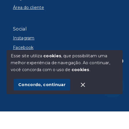
Área do cliente
Social
Instagram
Facebook
Esse site utiliza
cookies
, que possibilitam uma
melhor experiência de navegação.
Ao continuar,
Olá! Estamos disponíveis para te ajudar.
você concorda com o uso de
cookies
.
© Copyright 2026 - Lyon Imóveis - Todos os direitos
reservados
Concordo, continuar
SITE PARA IMOBILIARIA
Início
Histórico
Favoritos