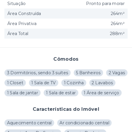
Situação
Pronto para morar
Área Construída
264m²
Área Privativa
264m²
Área Total
288m²
Cômodos
3 Dormitórios, sendo 3 suítes
5 Banheiros
2 Vagas
1 Closet
1 Sala de TV
1 Cozinha
2 Lavabos
1 Sala de jantar
1 Sala de estar
1 Área de serviço
Características do Imóvel
Aquecimento central
Ar condicionado central