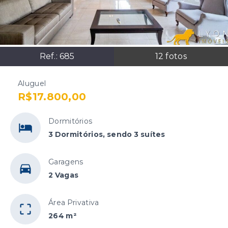
Ref.:
685
12
fotos
Aluguel
R$17.800,00
Dormitórios
3 Dormitórios, sendo 3 suítes
Garagens
2 Vagas
Área Privativa
264 m²