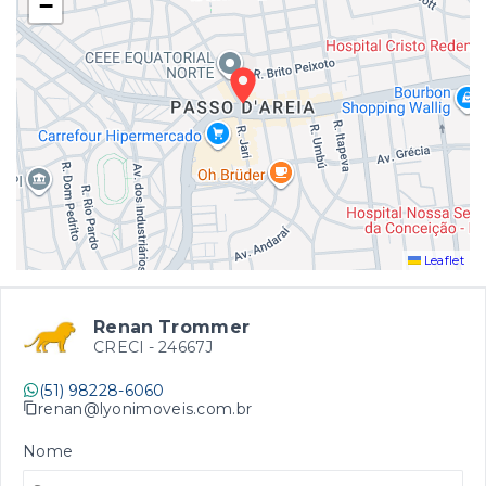
−
Leaflet
Renan Trommer
CRECI -
24667J
(51) 98228-6060
renan@lyonimoveis.com.br
Nome