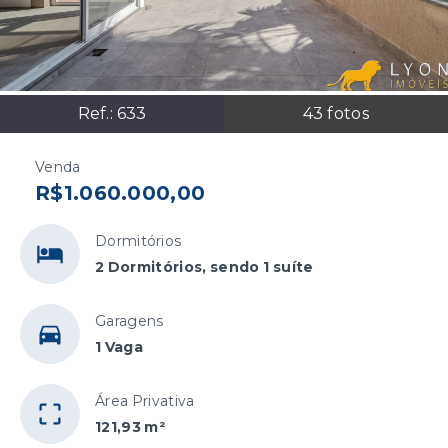
Ref.:
633
43
fotos
Venda
R$1.060.000,00
Dormitórios
2 Dormitórios, sendo 1 suíte
Garagens
1 Vaga
Área Privativa
121,93 m²