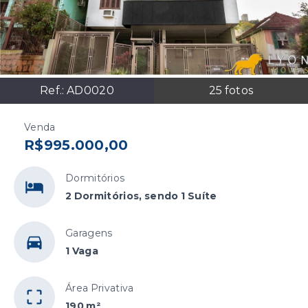
Ref.:
AD0020
25
fotos
Venda
R$995.000,00
Dormitórios
2 Dormitórios, sendo 1 Suíte
Garagens
1 Vaga
Área Privativa
190 m²