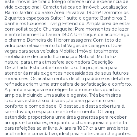
este imóvel de tirar o fôlego oferece uma experiência de
vida excepcional. Características do Imóvel: Localização:
Bairro Jardim do Salso Área Privativa: 190m² Dormitórios:
2 quartos espaçosos Suíte: 1 suíte elegante Banheiros: 3
banheiros luxuosos Living Estendido: Ampla área de estar
com sofisticação Churrasqueira: Para momentos de lazer
e entretenimento Lareira 180?: Um toque de aconchego
e charme Banheira de Hidromassagem: Com teto de
vidro para relaxamento total Vagas de Garagem: Duas
vagas para seus veículos Mobília: Imóvel totalmente
mobiliado e decorado Iluminação Natural: Muita luz
natural para uma atmosfera acolhedora Descrição
Detalhada: Esta cobertura de luxo foi projetada para
atender às mais exigentes necessidades de seus futuros
moradores. Os acabamentos de alto padrão e os detalhes
refinados criam uma atmosfera de sofisticação e conforto.
A planta espaçosa e inteligente oferece dois quartos
amplos, incluindo uma suíte elegante. Três banheiros
luxuosos estão à sua disposição para garantir o seu
conforto e comodidade. O destaque desta cobertura é,
sem dúvida, o espaço de entretenimento. O living
estendido proporciona uma área generosa para receber
amigos e familiares, enquanto a churrasqueira é perfeita
para refeições ao ar livre. A lareira 180? cria um ambiente
acolhedor e convidativo, ideal para noites aconchegantes.