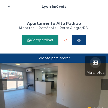
Lyon Imóveis
Apartamento Alto Padrão
Mont'real -
Petrópolis - Porto Alegre/RS
Compartilhar
Pronto para morar
Mais fotos