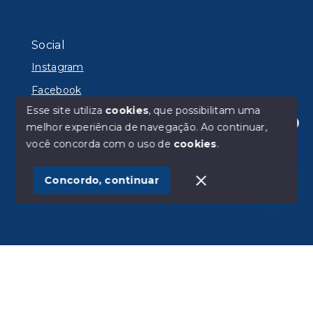
Social
Instagram
Facebook
Esse site utiliza
cookies
, que possibilitam uma
melhor experiência de navegação.
Ao continuar,
Olá! Estamos disponíveis para te ajudar.
você concorda com o uso de
cookies
.
© Copyright 2026 - Lyon Imóveis - Todos os direitos
reservados
Concordo, continuar
SITE PARA IMOBILIARIA
Início
Histórico
Favoritos