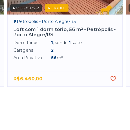
Ref.:
LF0072-2
ALUGUEL
Petrópolis - Porto Alegre/RS
Loft com 1 dormitório, 56 m² - Petrópolis -
Porto Alegre/RS
Dormitórios
1
, sendo
1
suíte
Garagens
2
Área Privativa
56
m²
R$6.460,00