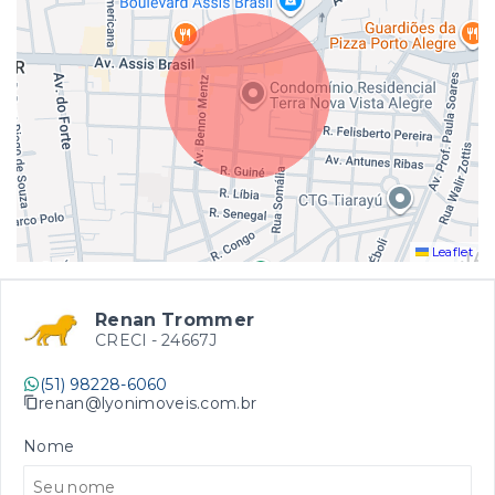
Leaflet
Renan Trommer
CRECI -
24667J
(51) 98228-6060
renan@lyonimoveis.com.br
Nome