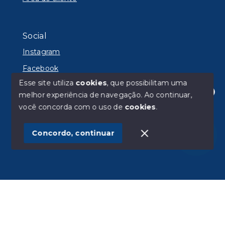
Social
Instagram
Facebook
Esse site utiliza
cookies
, que possibilitam uma
melhor experiência de navegação.
Ao continuar,
Olá! Estamos disponíveis para te ajudar.
você concorda com o uso de
cookies
.
© Copyright 2026 - Lyon Imóveis - Todos os direitos
reservados
Concordo, continuar
SITE PARA IMOBILIARIA
Início
Histórico
Favoritos