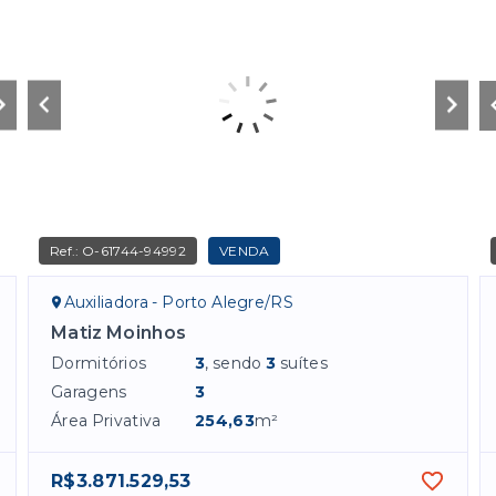
Ref.:
O-61744-94992
VENDA
Auxiliadora - Porto Alegre/RS
Matiz Moinhos
Dormitórios
3
, sendo
3
suítes
Garagens
3
Área Privativa
254,63
m²
R$3.871.529,53