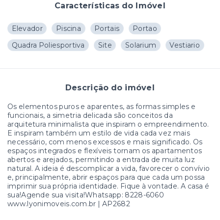
Características do Imóvel
Elevador
Piscina
Portais
Portao
Quadra Poliesportiva
Site
Solarium
Vestiario
Descrição do imóvel
Os elementos puros e aparentes, as formas simples e
funcionais, a simetria delicada são conceitos da
arquitetura minimalista que inspiram o empreendimento.
E inspiram também um estilo de vida cada vez mais
necessário, com menos excessos e mais significado. Os
espaços integrados e flexíveis tornam os apartamentos
abertos e arejados, permitindo a entrada de muita luz
natural. A ideia é descomplicar a vida, favorecer o convívio
e, principalmente, abrir espaços para que cada um possa
imprimir sua própria identidade. Fique à vontade. A casa é
sua!Agende sua visita!Whatsapp: 8228-6060
www.lyonimoveis.com.br | AP2682