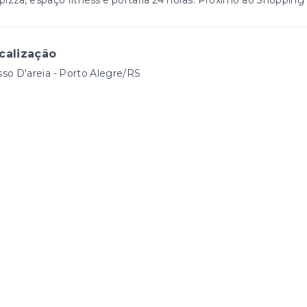
pizza, espaço fitness e portaria 24 horas. Próximo ao Shoppi
calização
so D'areia - Porto Alegre/RS