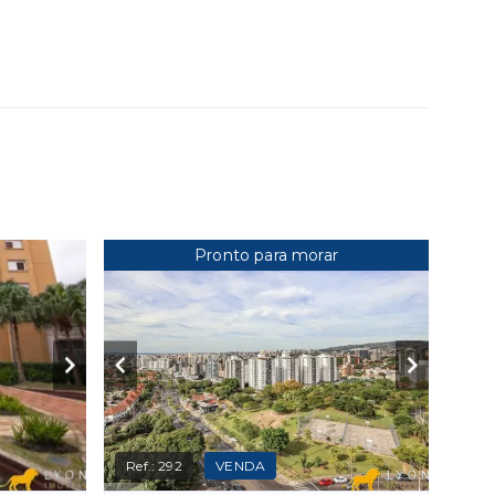
Pronto para morar
Ref.:
292
VENDA