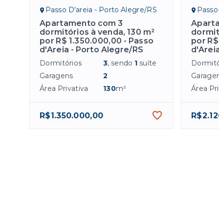
Passo D'areia - Porto Alegre/RS
Passo 
Apartamento com 3
Apart
dormitórios à venda, 130 m²
dormit
por R$ 1.350.000,00 - Passo
por R$
d'Areia - Porto Alegre/RS
d'Arei
Dormitórios
3
, sendo
1
suíte
Dormitó
Garagens
2
Garage
Área Privativa
130
m²
Área Pri
R$1.350.000,00
R$2.12