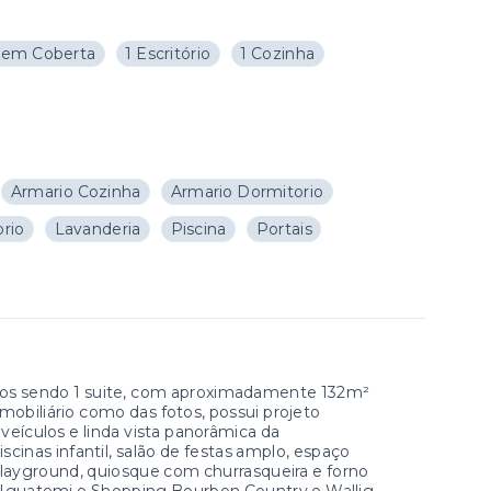
gem Coberta
1 Escritório
1 Cozinha
Armario Cozinha
Armario Dormitorio
orio
Lavanderia
Piscina
Portais
ios sendo 1 suite, com aproximadamente 132m²
mobiliário como das fotos, possui projeto
eículos e linda vista panorâmica da
cinas infantil, salão de festas amplo, espaço
 playground, quiosque com churrasqueira e forno