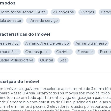
ômodos
Dormitórios, sendo 1 Suíte
2 Banheiros
2 Vagas
Gara
Sala de estar
1 Área de serviço
racterísticas do Imóvel
rea Serviço
Armario Area De Servico
Armario Banheiro
rmario Sala
Churrasqueira
Cozinha
Elevador
Escrit
uadra Poliesportiva
Quintal
Site
scrição do imóvel
on Imóveis aluga/vende excelente apartamento de 3 dormitór
bairro Passo D'Areia. Ficam todos os móveis sob medida, todo 
inotecnico em todo apartamento, vaga de garagem para dois v
ade.Condomínio com estrutura de Clube, piscina adulto, duas pis
rmet em frente à piscina, 2 elevadores, quadra poliesportiva,