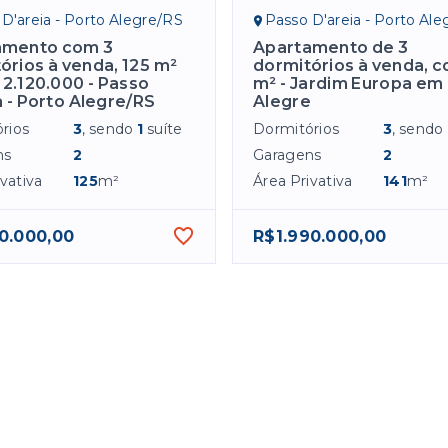
D'areia - Porto Alegre/RS
Passo D'areia - Porto Al
amento com 3
Apartamento de 3
órios à venda, 125 m²
dormitórios à venda, c
 2.120.000 - Passo
m² - Jardim Europa em
a - Porto Alegre/RS
Alegre
rios
3
, sendo
1
suíte
Dormitórios
3
, sendo
ns
2
Garagens
2
vativa
125
m²
Área Privativa
141
m²
0.000,00
R$1.990.000,00