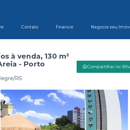
re
Contato
Financie
Negocie seu Imóv
os à venda, 130 m²
Areia - Porto
Compartilhar no Wh
Alegre/RS