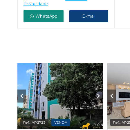
Privacidade
WhatsApp
E-mail
Ref.:
AP2723
VENDA
Ref.:
AP2