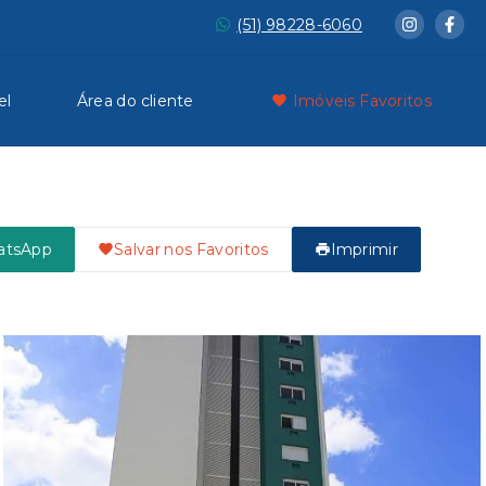
(51) 98228-6060
el
Área do cliente
Imóveis Favoritos
atsApp
Salvar nos Favoritos
Imprimir