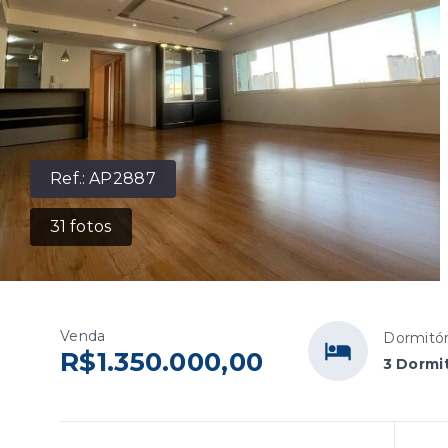
Ref.:
AP2887
31
fotos
Venda
Dormitór
R$1.350.000,00
3 Dormit