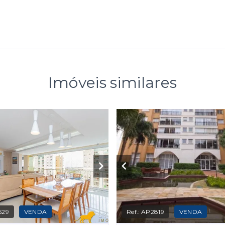
Imóveis similares
529
VENDA
Ref.:
AP2819
VENDA