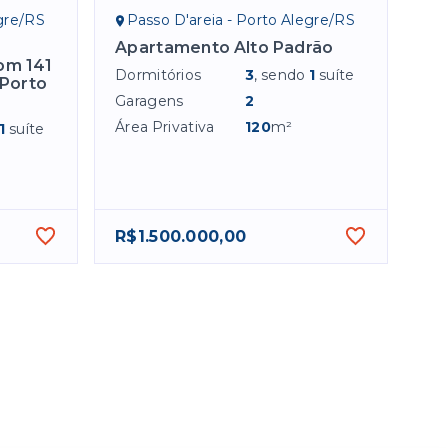
egre/RS
Passo D'areia - Porto Alegre/RS
Apartamento Alto Padrão
om 141
Dormitórios
3
, sendo
1
suíte
 Porto
Garagens
2
Área Privativa
120
m²
1
suíte
R$1.500.000,00