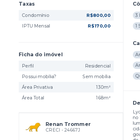
Taxas
C
Condomínio
R$800,00
3 
IPTU Mensal
R$170,00
1 
Ca
Ficha do imóvel
A
A
Perfil
Residencial
Q
Possui mobília?
Sem mobília
Área Privativa
130m²
Área Total
168m²
De
Ly
no 
lum
Renan Trommer
cid
CRECI -
24667J
gou