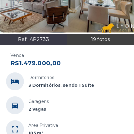
Ref.:
AP2733
19
fotos
Venda
R$1.479.000,00
Dormitórios
3 Dormitórios, sendo 1 Suíte
Garagens
2 Vagas
Área Privativa
105 m²