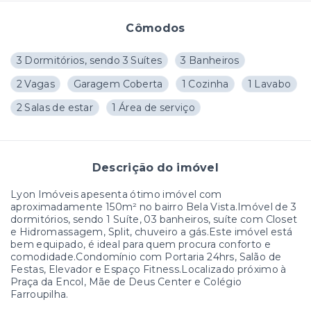
Cômodos
3 Dormitórios, sendo 3 Suítes
3 Banheiros
2 Vagas
Garagem Coberta
1 Cozinha
1 Lavabo
2 Salas de estar
1 Área de serviço
Descrição do imóvel
Lyon Imóveis apesenta ótimo imóvel com
aproximadamente 150m² no bairro Bela Vista.Imóvel de 3
dormitórios, sendo 1 Suíte, 03 banheiros, suíte com Closet
e Hidromassagem, Split, chuveiro a gás.Este imóvel está
bem equipado, é ideal para quem procura conforto e
comodidade.Condomínio com Portaria 24hrs, Salão de
Festas, Elevador e Espaço Fitness.Localizado próximo à
Praça da Encol, Mãe de Deus Center e Colégio
Farroupilha.