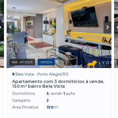
Ref.:
AP2605
VENDA
Bela Vista - Porto Alegre/RS
Apartamento com 3 dormitórios à venda,
150 m² bairro Bela Vista
Dormitórios
3
, sendo
1
suíte
Garagens
2
Área Privativa
150
m²