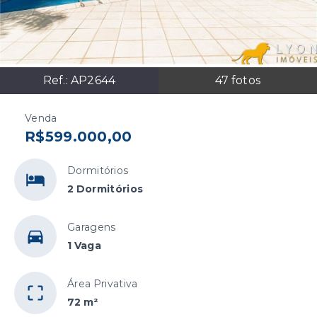
Ref.:
AP2644
47
fotos
Venda
R$599.000,00
Dormitórios
2 Dormitórios
Garagens
1 Vaga
Área Privativa
72 m²