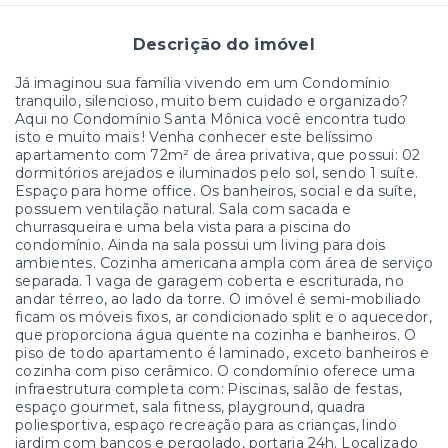
Descrição do imóvel
Já imaginou sua família vivendo em um Condomínio
tranquilo, silencioso, muito bem cuidado e organizado?
Aqui no Condomínio Santa Mônica você encontra tudo
isto e muito mais ! Venha conhecer este belíssimo
apartamento com 72m² de área privativa, que possui: 02
dormitórios arejados e iluminados pelo sol, sendo 1 suíte.
Espaço para home office. Os banheiros, social e da suíte,
possuem ventilação natural. Sala com sacada e
churrasqueira e uma bela vista para a piscina do
condomínio. Ainda na sala possui um living para dois
ambientes. Cozinha americana ampla com área de serviço
separada. 1 vaga de garagem coberta e escriturada, no
andar térreo, ao lado da torre. O imóvel é semi-mobiliado
ficam os móveis fixos, ar condicionado split e o aquecedor,
que proporciona água quente na cozinha e banheiros. O
piso de todo apartamento é laminado, exceto banheiros e
cozinha com piso cerâmico. O condomínio oferece uma
infraestrutura completa com: Piscinas, salão de festas,
espaço gourmet, sala fitness, playground, quadra
poliesportiva, espaço recreação para as crianças, lindo
jardim com bancos e pergolado, portaria 24h. Localizado