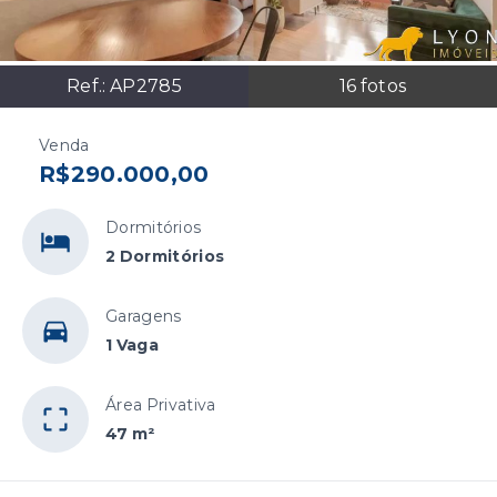
Ref.:
AP2785
16
fotos
Venda
R$290.000,00
Dormitórios
2 Dormitórios
Garagens
1 Vaga
Área Privativa
47 m²