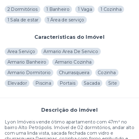
2 Dormitórios
1 Banheiro
1 Vaga
1 Cozinha
1 Sala de estar
1 Área de serviço
Características do Imóvel
Area Serviço
Armario Area De Servico
Armario Banheiro
Armario Cozinha
Armario Dormitorio
Churrasqueira
Cozinha
Elevador
Piscina
Portais
Sacada
Site
Descrição do imóvel
Lyon Imóveis vende ótimo apartamento com 47m² no
bairro Alto Petrópolis. Imóvel de 02 dormitórios, andar alto
com uma linda vista, sacada fechada com vidro e
churrasqueira.Persianas, cozinha com forno embutido e