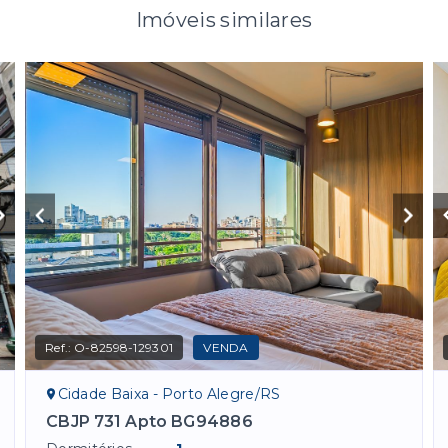
Imóveis similares
Ref.:
O-82598-129301
VENDA
Cidade Baixa - Porto Alegre/RS
CBJP 731 Apto BG94886