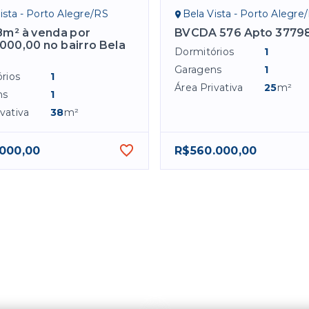
ista - Porto Alegre/RS
Bela Vista - Porto Alegre
8m² à venda por
BVCDA 576 Apto 3779
000,00 no bairro Bela
Dormitórios
1
Garagens
1
rios
1
Área Privativa
25
m²
ns
1
vativa
38
m²
.000,00
R$560.000,00