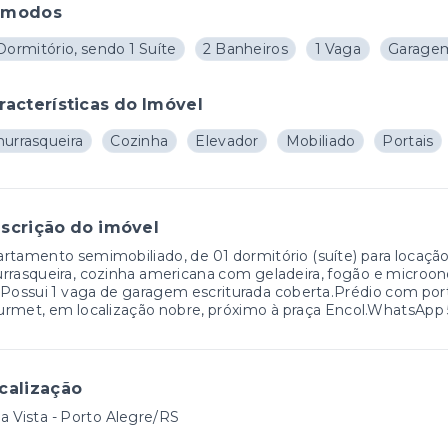
ômodos
Dormitório, sendo 1 Suíte
2 Banheiros
1 Vaga
Garage
racterísticas do Imóvel
hurrasqueira
Cozinha
Elevador
Mobiliado
Portais
scrição do imóvel
rtamento semimobiliado, de 01 dormitório (suíte) para locação 
rrasqueira, cozinha americana com geladeira, fogão e microon
.Possui 1 vaga de garagem escriturada coberta.Prédio com porta
rmet, em localização nobre, próximo à praça Encol.WhatsApp
calização
a Vista - Porto Alegre/RS