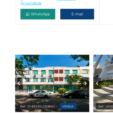
Privacidade
WhatsApp
E-mail
Ref.:
O-83430-130890
VENDA
Ref.:
LF0