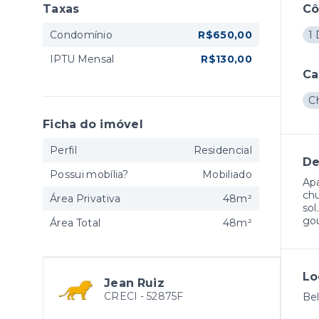
Taxas
C
Condomínio
R$650,00
1 
IPTU Mensal
R$130,00
Ca
C
Ficha do imóvel
Perfil
Residencial
De
Possui mobília?
Mobiliado
Apa
chu
Área Privativa
48m²
sol
gou
Área Total
48m²
Lo
Jean Ruiz
CRECI -
52875F
Bel