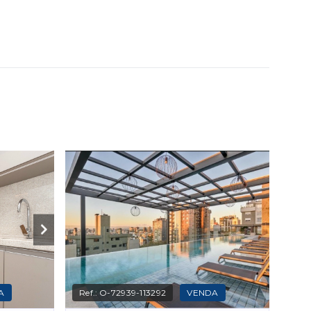
A
Ref.:
O-72939-113292
VENDA