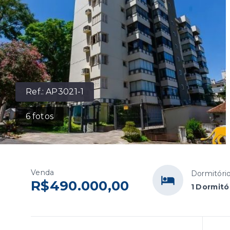
Ref.:
AP3021-1
6
fotos
Venda
Dormitóri
R$490.000,00
1 Dormitó