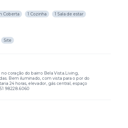
m Coberta
1 Cozinha
1 Sala de estar
Site
no coração do bairro Bela Vista.Living,
das. Bem iluminado, com vista para o por do
ria 24 horas, elevador, gás central, espaço
 51 98228.6060