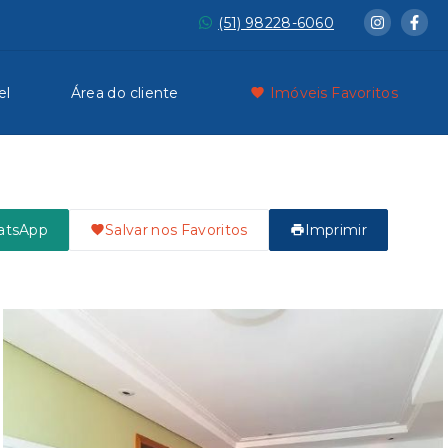
(51) 98228-6060
el
Área do cliente
Imóveis Favoritos
atsApp
Salvar nos Favoritos
Imprimir