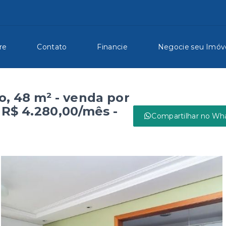
re
Contato
Financie
Negocie seu Imóv
, 48 m² - venda por
 R$ 4.280,00/mês -
Compartilhar no Wh