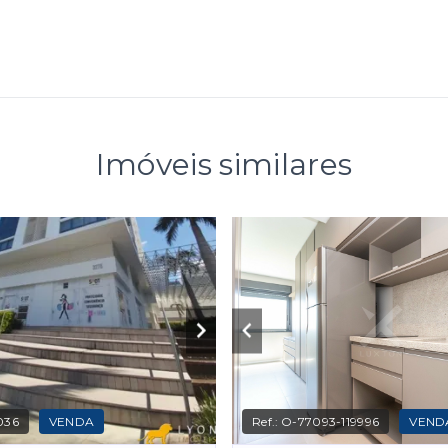
Imóveis similares
036
VENDA
Ref.:
O-77093-119996
VEND