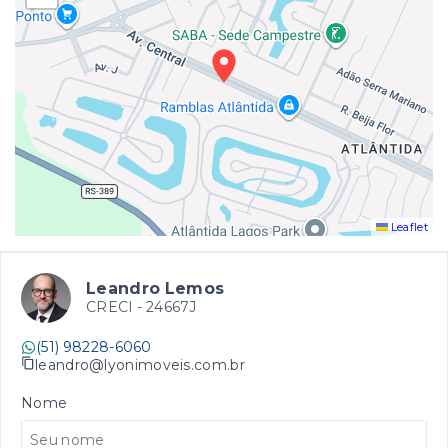
Leaflet
Leandro Lemos
CRECI -
24667J
(51) 98228-6060
leandro@lyonimoveis.com.br
Nome