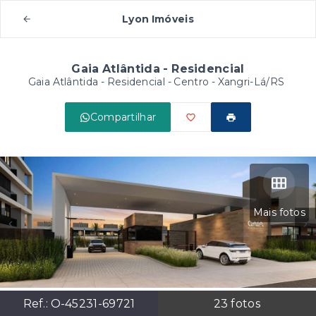
Lyon Imóveis
Gaia Atlântida - Residencial
Gaia Atlântida - Residencial -
Centro - Xangri-Lá/RS
Compartilhar
Mais fotos
Ref.:
O-45231-69721
23
fotos