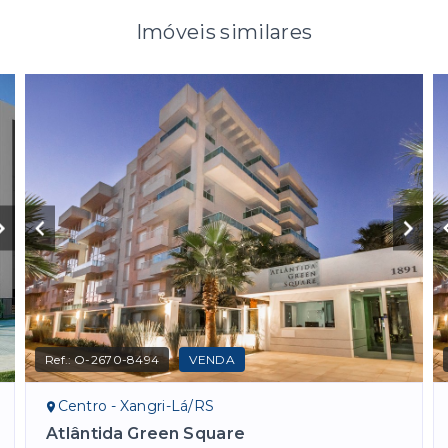
Imóveis similares
Ref.:
O-2670-8494
VENDA
Centro - Xangri-Lá/RS
Atlântida Green Square