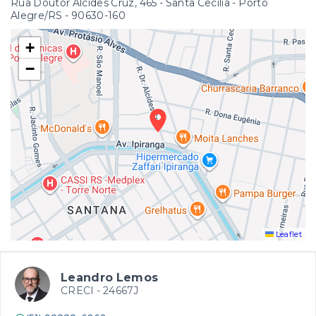
Rua Doutor Alcídes Cruz, 465 - Santa Cecília - Porto
Alegre/RS
- 90630-160
+
−
Leaflet
Leandro Lemos
CRECI -
24667J