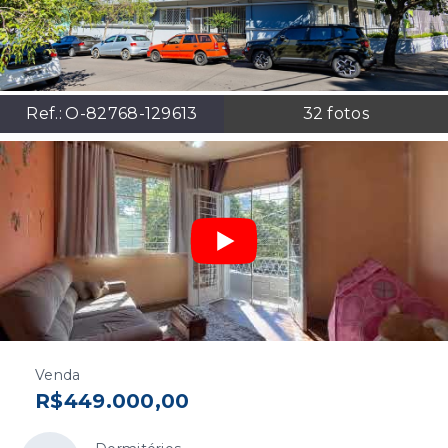
Ref.:
O-82768-129613
32
fotos
Venda
R$449.000,00