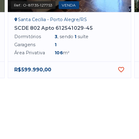
Ref.:
O-81735-127753
VENDA
Santa Cecília - Porto Alegre/RS
SCDE 802 Apto 612541029-45
Dormitórios
3
, sendo
1
suíte
Garagens
1
Área Privativa
106
m²
R$599.990,00