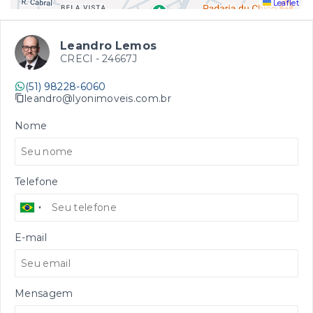
Leaflet
Leandro Lemos
CRECI -
24667J
(51) 98228-6060
leandro@lyonimoveis.com.br
Nome
Telefone
E-mail
Mensagem