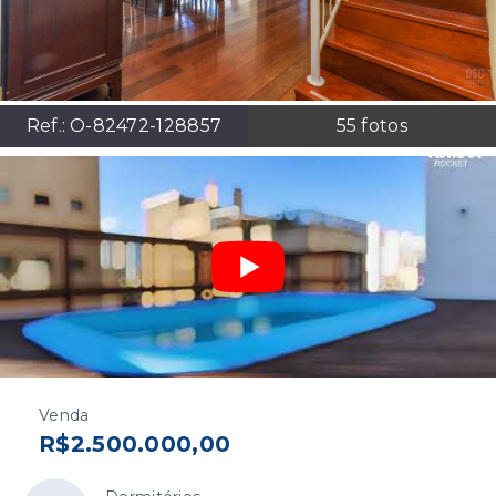
Ref.:
O-82472-128857
55
fotos
Venda
R$2.500.000,00