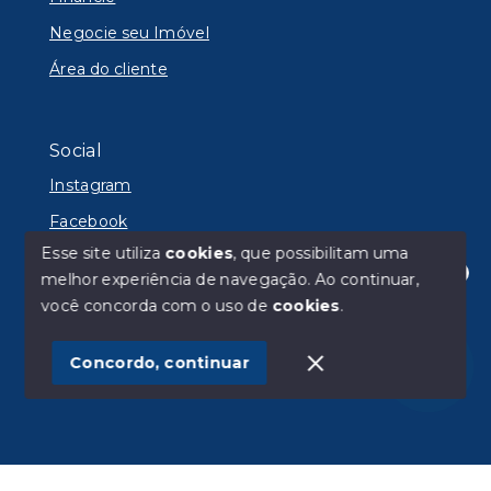
Negocie seu Imóvel
Área do cliente
Social
Instagram
Facebook
Esse site utiliza
cookies
, que possibilitam uma
melhor experiência de navegação.
Ao continuar,
Olá! Estamos disponíveis para te ajudar.
você concorda com o uso de
cookies
.
© Copyright 2026 - Lyon Imóveis - Todos os direitos
reservados
Concordo, continuar
SITE PARA IMOBILIARIA