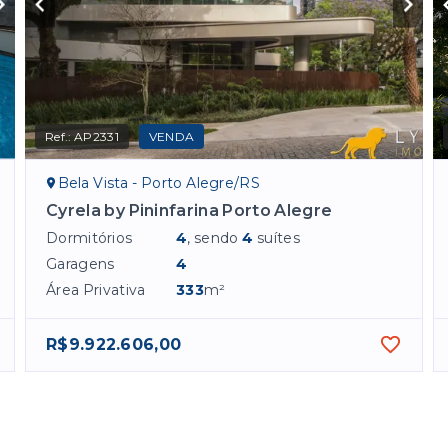
Ref.:
AP2331
VENDA
Bela Vista - Porto Alegre/RS
Cyrela by Pininfarina Porto Alegre
Dormitórios
4
, sendo
4
suítes
Garagens
4
Área Privativa
333
m²
R$9.922.606,00