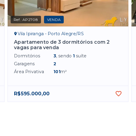
Ref.:
AP2708
VENDA
Vila Ipiranga - Porto Alegre/RS
Apartamento de 3 dormitórios com 2
vagas para venda
Dormitórios
3
, sendo
1
suíte
Garagens
2
Área Privativa
101
m²
R$595.000,00