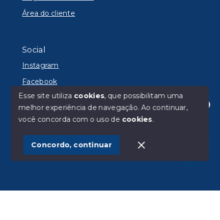
Área do cliente
Social
Instagram
Facebook
Esse site utiliza
cookies
, que possibilitam uma
melhor experiência de navegação.
Ao continuar,
Olá! Estamos disponíveis para te ajudar.
você concorda com o uso de
cookies
.
© Copyright 2026 - Lyon Imóveis - Todos os direitos
reservados
Concordo, continuar
SITE PARA IMOBILIARIA
Início
Histórico
Favoritos