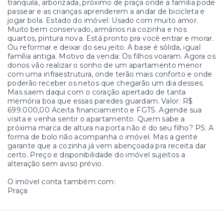
tranquila, arborizada, próximo de praça onde a família pode
passear e as crianças aprenderem a andar de bicicleta e
jogar bola. Estado do imóvel: Usado com muito amor.
Muito bem conservado, armários na cozinha e nos
quartos, pintura nova. Está pronto pra você entrar e morar.
Ou reformar e deixar do seu jeito. A base é sólida, igual
família antiga. Motivo da venda: Os filhos voaram. Agora os
donos vão realizar o sonho de um apartamento menor
com uma infraestrutura, onde terão mais conforto e onde
poderão receber os netos que chegarão um dia desses.
Mas saem daqui com o coração apertado de tanta
memória boa que essas paredes guardam. Valor: R$
699.000,00 Aceita financiamento e FGTS. Agende sua
visita e venha sentir o apartamento. Quem sabe a
próxima marca de altura na porta não é do seu filho? PS: A
forma de bolo não acompanha o imóvel. Mas a gente
garante que a cozinha já vem abençoada pra receita dar
certo. Preço e disponibilidade do imóvel sujeitos a
alteração sem aviso prévio.
O imóvel conta também com:
Praça