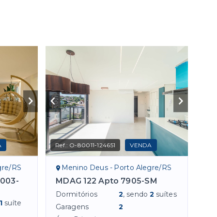
A
Ref.:
O-80011-124651
VENDA
gre/RS
Menino Deus - Porto Alegre/RS
003-
MDAG 122 Apto 7905-SM
Dormitórios
2
, sendo
2
suítes
1
suíte
Garagens
2