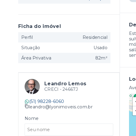
De
Ficha do imóvel
Est
Perfil
Residencial
suí
móv
Situação
Usado
sal
sem
Área Privativa
82m²
Lo
Leandro Lemos
Ave
CRECI -
24667J
(51) 98228-6060
leandro@lyonimoveis.com.br
Nome