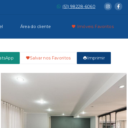
(51) 98228-6060
el
Área do cliente
Imóveis Favoritos
atsApp
Salvar nos Favoritos
Imprimir