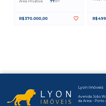
Área Privativa
77
m²
R$370.000,00
R$499
Lyon Imóveis
Avenida João Wal
da Areia - Port