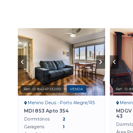
Ref.:
O-84247-132110
VENDA
Ref.:
O-81
Menino Deus - Porto Alegre/RS
Menin
MDI 853 Apto 354
MDGV 
43
Dormitórios
2
Dormitó
Garagens
1
Área Pri