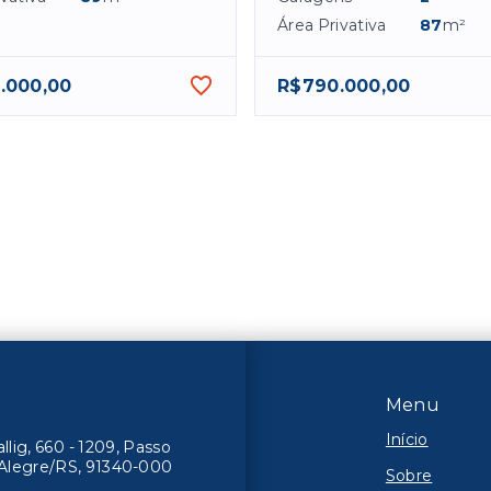
Área Privativa
87
m²
.000,00
R$790.000,00
Menu
Início
lig, 660 - 1209, Passo
o Alegre/RS, 91340-000
Sobre