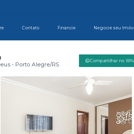
re
Contato
Financie
Negocie seu Imóv
0
Compartilhar no Wh
eus - Porto Alegre/RS