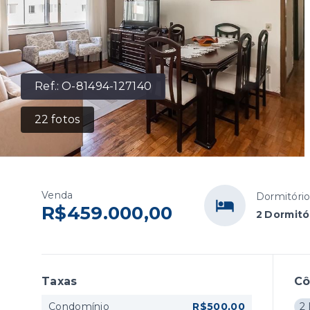
Ref.:
O-81494-127140
22
fotos
Venda
Dormitóri
R$459.000,00
2 Dormitó
Taxas
C
Condomínio
R$500,00
2 