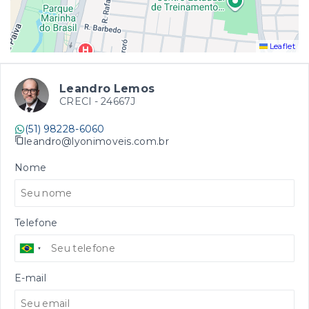
Leaflet
Leandro Lemos
CRECI -
24667J
(51) 98228-6060
leandro@lyonimoveis.com.br
Nome
Telefone
E-mail