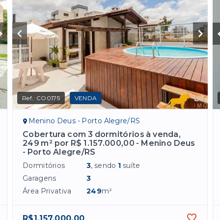
Ref.:
CO0175
VENDA
Menino Deus - Porto Alegre/RS
Cobertura com 3 dormitórios à venda,
249 m² por R$ 1.157.000,00 - Menino Deus
- Porto Alegre/RS
Dormitórios
3
, sendo
1
suíte
Garagens
3
Área Privativa
249
m²
R$1.157.000,00