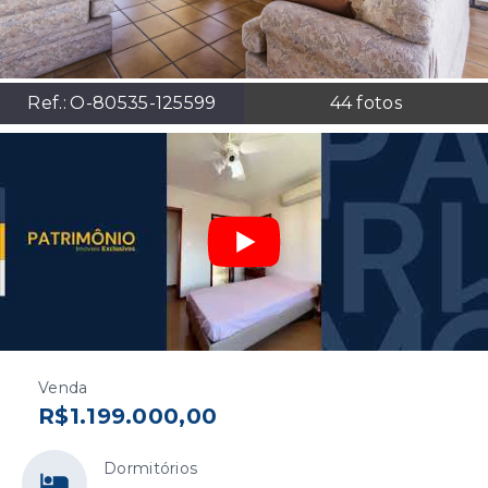
Ref.:
O-80535-125599
44
fotos
Venda
R$1.199.000,00
Dormitórios