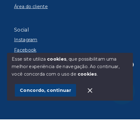
Área do cliente
Social
Instagram
Facebook
Esse site utiliza
cookies
, que possibilitam uma
melhor experiência de navegação.
Ao continuar,
Olá! Estamos disponíveis para te ajudar.
você concorda com o uso de
cookies
.
© Copyright 2026 - Lyon Imóveis - Todos os direitos
reservados
Concordo, continuar
SITE PARA IMOBILIARIA
Início
Histórico
Favoritos