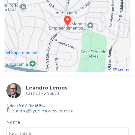
Leaflet
Leandro Lemos
CRECI -
24667J
(51) 98228-6060
leandro@lyonimoveis.com.br
Nome