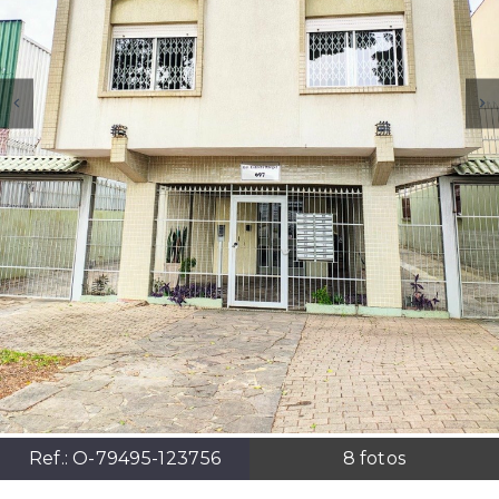
Ref.:
O-79495-123756
8
fotos