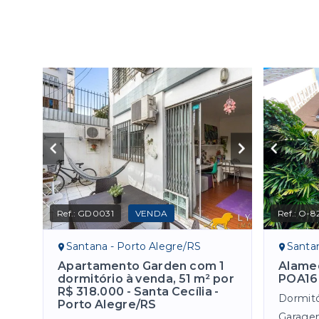
Ref.:
GD0031
VENDA
Ref.:
O-82
Santana - Porto Alegre/RS
Santa
Apartamento Garden com 1
Alamed
dormitório à venda, 51 m² por
POA16
R$ 318.000 - Santa Cecília -
Dormitó
Porto Alegre/RS
Garage