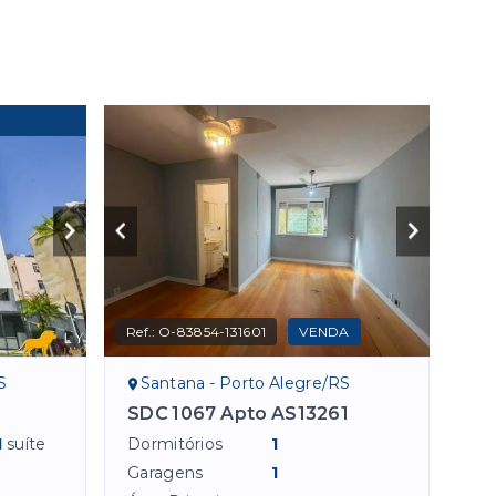
Ref.:
O-83854-131601
VENDA
S
Santana - Porto Alegre/RS
SDC 1067 Apto AS13261
1
suíte
Dormitórios
1
Garagens
1