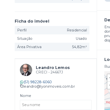
De
Ficha do imóvel
En
Perfil
Residencial
dor
pri
Situação
Usado
dis
Área Privativa
54,82m²
Lo
Rua
Leandro Lemos
CRECI -
24667J
(51) 98228-6060
leandro@lyonimoveis.com.br
Nome