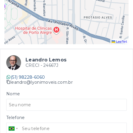
Leaflet
Leandro Lemos
CRECI -
24667J
(51) 98228-6060
leandro@lyonimoveis.com.br
Nome
Telefone