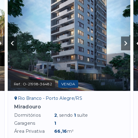
Ref.:
O-21998-36482
VENDA
Rio Branco - Porto Alegre/RS
Miradouro
Dormitórios
2
, sendo
1
suíte
Garagens
1
Área Privativa
66,16
m²