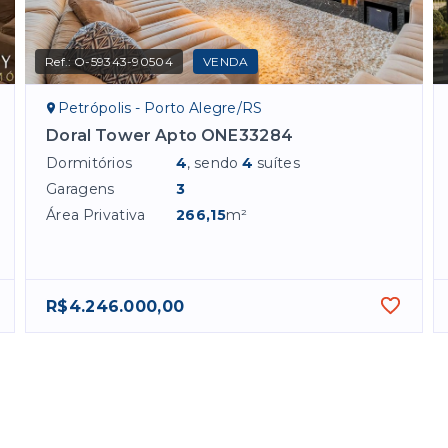
Ref.:
O-59343-90504
VENDA
Petrópolis - Porto Alegre/RS
Doral Tower Apto ONE33284
Dormitórios
4
, sendo
4
suítes
Garagens
3
Área Privativa
266,15
m²
R$4.246.000,00