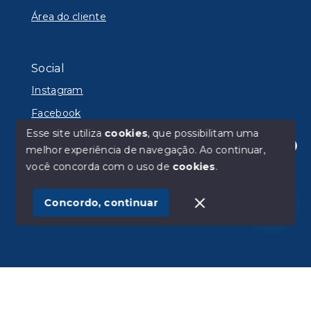
Área do cliente
Social
Instagram
Facebook
Esse site utiliza
cookies
, que possibilitam uma
melhor experiência de navegação.
Ao continuar,
Olá! Estamos disponíveis para te ajudar.
você concorda com o uso de
cookies
.
© Copyright 2026 - Lyon Imóveis - Todos os direitos
reservados
Concordo, continuar
SITE PARA IMOBILIARIA
Início
Histórico
Favoritos