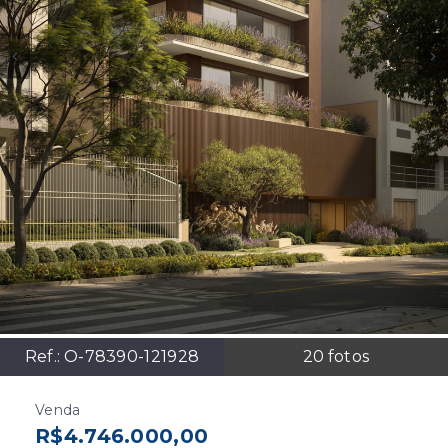
Ref.:
O-78390-121928
20
fotos
Venda
R$4.746.000,00