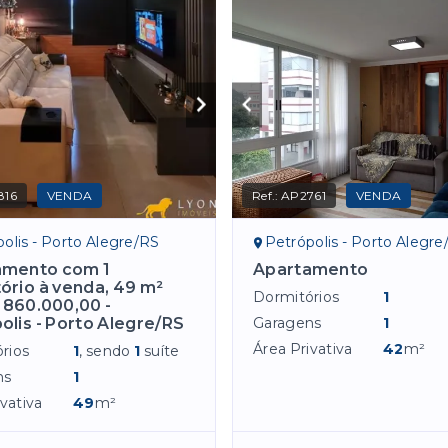
816
VENDA
Ref.:
AP2761
VENDA
olis - Porto Alegre/RS
Petrópolis - Porto Alegre
amento com 1
Apartamento
ório à venda, 49 m²
Dormitórios
1
 860.000,00 -
olis - Porto Alegre/RS
Garagens
1
Área Privativa
42
m²
rios
1
, sendo
1
suíte
ns
1
vativa
49
m²