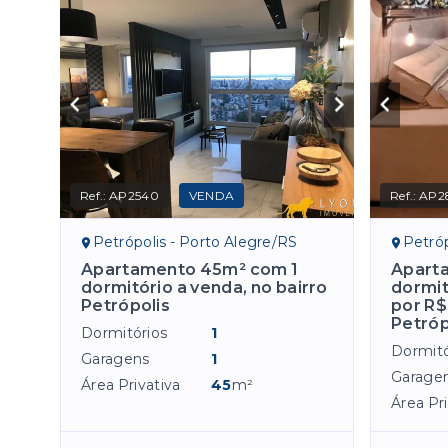
Ref.:
AP2540
VENDA
Ref.:
AP2
Petrópolis - Porto Alegre/RS
Petróp
Apartamento 45m² com 1
Apart
dormitório a venda, no bairro
dormit
Petrópolis
por R$
Petróp
Dormitórios
1
Dormitó
Garagens
1
Garage
Área Privativa
45
m²
Área Pri