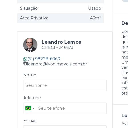
Situação
Usado
Área Privativa
46m²
De
Co
de 
que
Leandro Lemos
gen
CRECI -
24667J
nat
met
(51) 98228-6060
Uma
leandro@lyonimoveis.com.br
ver
Pri
Nome
exc
inf
est
pré
Telefone
Lo
E-mail
Ave