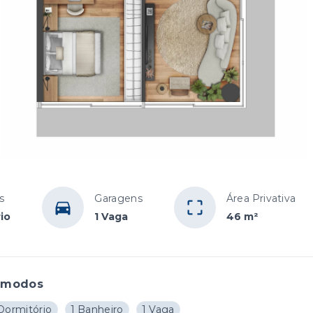
s
Garagens
Área Privativa
io
1 Vaga
46 m²
ômodos
 Dormitório
1 Banheiro
1 Vaga