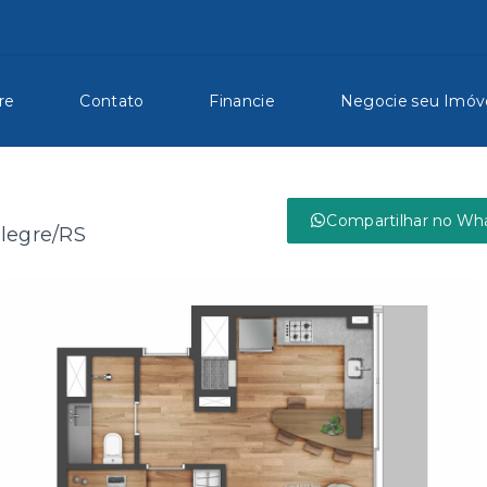
re
Contato
Financie
Negocie seu Imóv
Compartilhar no Wh
Alegre/RS