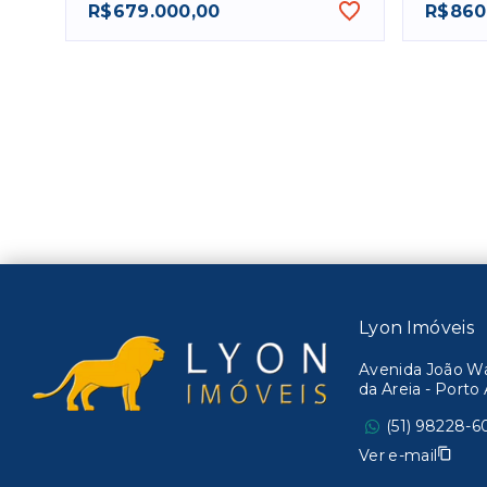
R$679.000,00
R$860
Lyon Imóveis
Avenida João Wal
da Areia - Port
(51) 98228-6
Ver e-mail