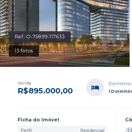
Ref.:
O-75899-117633
13
fotos
Venda
Dormitório
R$895.000,00
1 Dormitór
Ficha do imóvel
C
Perfil
Residencial
1