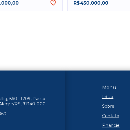
.000,00
R$450.000,00
Menu
Início
lig, 660 - 1209, Passo
o Alegre/RS, 91340-000
Sobre
060
Contato
Financie