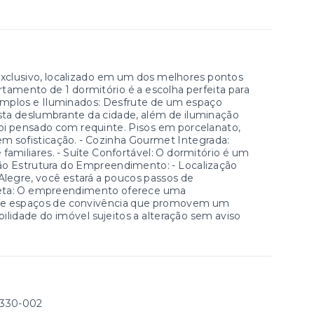
clusivo, localizado em um dos melhores pontos
rtamento de 1 dormitório é a escolha perfeita para
 Amplos e Iluminados: Desfrute de um espaço
ta deslumbrante da cidade, além de iluminação
oi pensado com requinte. Pisos em porcelanato,
em sofisticação. - Cozinha Gourmet Integrada:
familiares. - Suíte Confortável: O dormitório é um
ssão Estrutura do Empreendimento: - Localização
Alegre, você estará a poucos passos de
mpleta: O empreendimento oferece uma
mia e espaços de convivência que promovem um
nibilidade do imóvel sujeitos a alteração sem aviso
1330-002