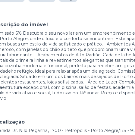
scrição do imóvel
missão 6% Descubra o seu novo lar em um empreendimento ex
Porto Alegre, onde o luxo e o conforto se encontram. Este apa
m busca um estilo de vida sofisticado e prático. - Ambientes
eroso, com janelas do chão ao teto que proporcionam uma vis
ural abundante. - Acabamentos de Alto Padrão: Cada detalhe f
ais de primeira linha e revestimentos elegantes que transmit
 cozinha moderna e funcional, perfeita para receber amigos e 
dadeiro refúgio, ideal para relaxar após um dia agitado. Comi
vilegiada: Situado em um dos bairros mais desejados de Porto 
elentes restaurantes, lojas sofisticadas. - Área de Lazer Co
raestrutura excepcional, com piscina, salão de festas, acade
ilo de vida ativo e social, tudo isso no 14º andar. Preço e dispo
vio.
calização
nida Dr. Nilo Peçanha, 1700 - Petrópolis - Porto Alegre/RS
- 9