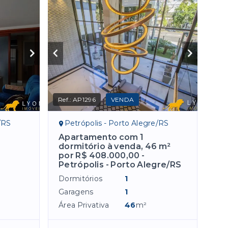
Ref.:
AP1296
VENDA
/RS
Petrópolis - Porto Alegre/RS
Apartamento com 1
dormitório à venda, 46 m²
por R$ 408.000,00 -
Petrópolis - Porto Alegre/RS
Dormitórios
1
Garagens
1
Área Privativa
46
m²