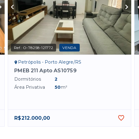
Ref.:
O-78258-121772
VENDA
Petrópolis - Porto Alegre/RS
PMEB 211 Apto AS10759
Dormitórios
2
Área Privativa
50
m²
R$212.000,00