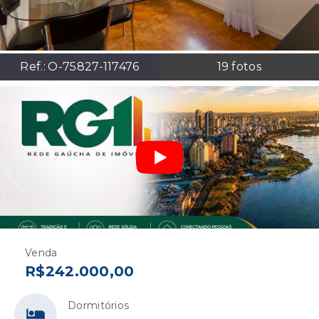
Ref.:
O-75827-117476
19
fotos
Venda
R$242.000,00
Dormitórios