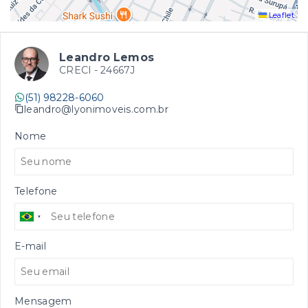
Leaflet
Leandro Lemos
CRECI -
24667J
(51) 98228-6060
leandro@lyonimoveis.com.br
Nome
Telefone
E-mail
Mensagem