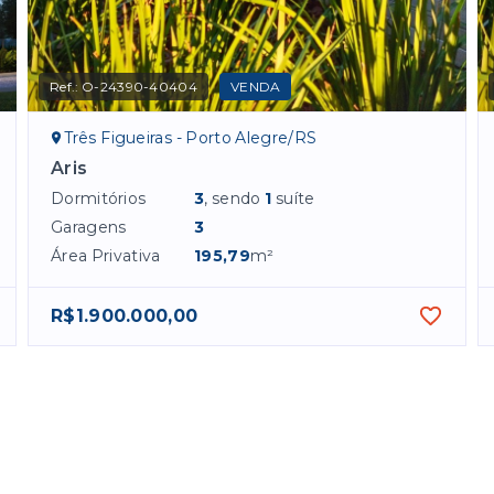
Ref.:
O-24390-40404
VENDA
Três Figueiras - Porto Alegre/RS
Aris
Dormitórios
3
, sendo
1
suíte
Garagens
3
Área Privativa
195,79
m²
R$1.900.000,00