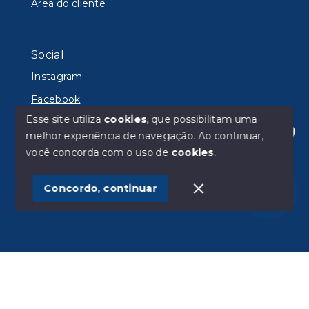
Área do cliente
Social
Instagram
Facebook
Esse site utiliza
cookies
, que possibilitam uma
melhor experiência de navegação.
Ao continuar,
Olá! Estamos disponíveis para te ajudar.
você concorda com o uso de
cookies
.
© Copyright 2026 - Lyon Imóveis - Todos os direitos
reservados
Concordo, continuar
SITE PARA IMOBILIARIA
Início
Histórico
Favoritos