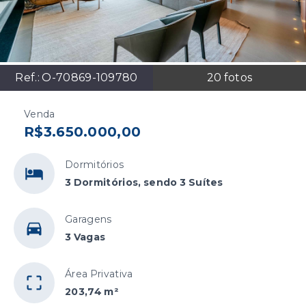
Ref.:
O-70869-109780
20
fotos
Venda
R$3.650.000,00
Dormitórios
3 Dormitórios, sendo 3 Suítes
Garagens
3 Vagas
Área Privativa
203,74 m²