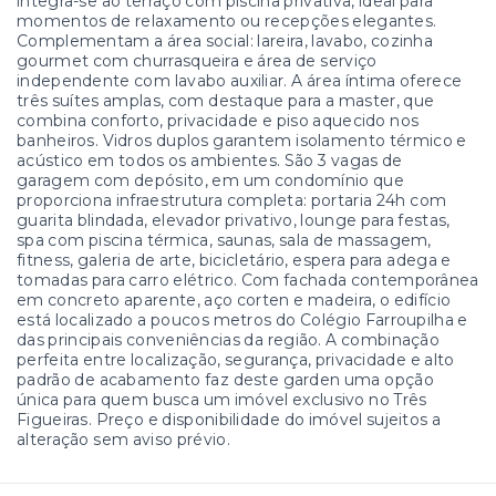
integra-se ao terraço com piscina privativa, ideal para
momentos de relaxamento ou recepções elegantes.
Complementam a área social: lareira, lavabo, cozinha
gourmet com churrasqueira e área de serviço
independente com lavabo auxiliar. A área íntima oferece
três suítes amplas, com destaque para a master, que
combina conforto, privacidade e piso aquecido nos
banheiros. Vidros duplos garantem isolamento térmico e
acústico em todos os ambientes. São 3 vagas de
garagem com depósito, em um condomínio que
proporciona infraestrutura completa: portaria 24h com
guarita blindada, elevador privativo, lounge para festas,
spa com piscina térmica, saunas, sala de massagem,
fitness, galeria de arte, bicicletário, espera para adega e
tomadas para carro elétrico. Com fachada contemporânea
em concreto aparente, aço corten e madeira, o edifício
está localizado a poucos metros do Colégio Farroupilha e
das principais conveniências da região. A combinação
perfeita entre localização, segurança, privacidade e alto
padrão de acabamento faz deste garden uma opção
única para quem busca um imóvel exclusivo no Três
Figueiras. Preço e disponibilidade do imóvel sujeitos a
alteração sem aviso prévio.