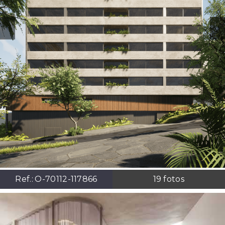
Ref.:
O-70112-117866
19
fotos