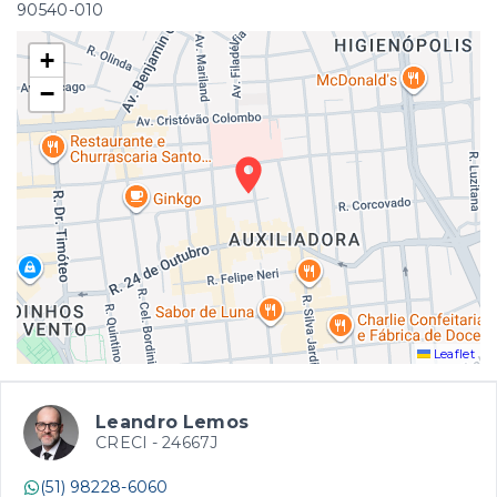
90540-010
+
−
Leaflet
Leandro Lemos
CRECI -
24667J
(51) 98228-6060