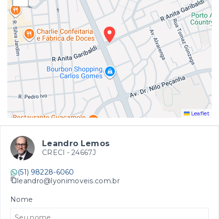
Leaflet
Leandro Lemos
CRECI -
24667J
(51) 98228-6060
leandro@lyonimoveis.com.br
Nome