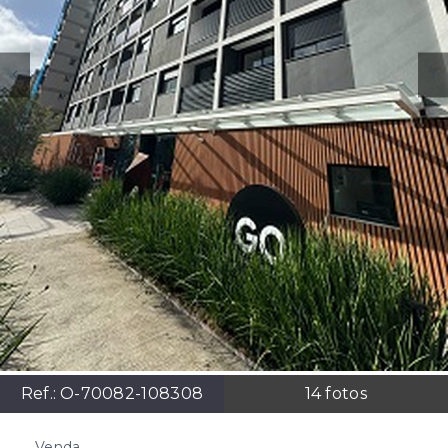
Ref.:
O-70082-108308
14
fotos
Venda