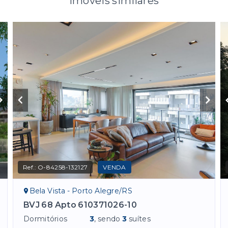
Imóveis similares
Ref.:
O-84258-132127
VENDA
Bela Vista - Porto Alegre/RS
BVJ 68 Apto 610371026-10
Dormitórios
3
, sendo
3
suítes