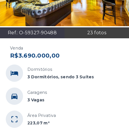
Ref.:
O-59327-90488
23
fotos
Venda
R$3.690.000,00
Dormitórios
3 Dormitórios, sendo 3 Suítes
Garagens
3 Vagas
Área Privativa
223,07 m²