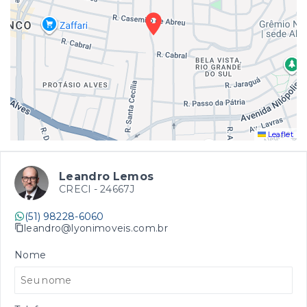
Leaflet
Leandro Lemos
CRECI -
24667J
(51) 98228-6060
leandro@lyonimoveis.com.br
Nome